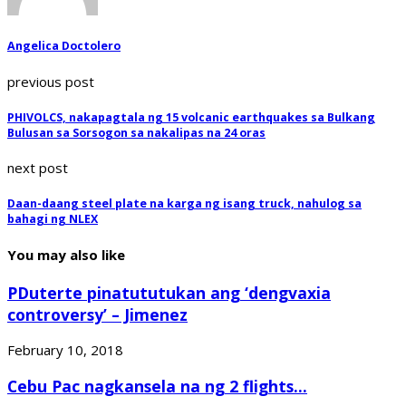
Angelica Doctolero
previous post
PHIVOLCS, nakapagtala ng 15 volcanic earthquakes sa Bulkang
Bulusan sa Sorsogon sa nakalipas na 24 oras
next post
Daan-daang steel plate na karga ng isang truck, nahulog sa
bahagi ng NLEX
You may also like
PDuterte pinatututukan ang ‘dengvaxia
controversy’ – Jimenez
February 10, 2018
Cebu Pac nagkansela na ng 2 flights...