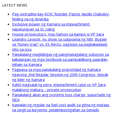
LATEST NEWS
Pag-extradite kay KOJC founder Pastor Apollo Quiboloy,
hiniling na ng Amerika
Exclusive power ng Kamara sa impeachment,
napatunayan sa SC ruling
House prosecutors, may hamon sa kampo ni VP Sara
Leandro Leviste, no show sa subpoena ng NBI; Bugaw
sa “honey trap” vs. ES Recto, nagsisisi sa pagkakadawit
nito sa isyu
Panukalang magbibigay ng pangmatagalang solusyon sa
kakulangan ng mga textbook sa pampublikong paaralan,
inihain sa Kamara
Pagpasa sa mga panukalang prayoridad ng Kamara
ngayong 2nd Regular Session ng 20th Congress, tiniyak
ng lider ng Kamara
Kahit magsauli ng pera, impeachment case vs VP Sara,
malabong mabura – private prosecution
Panukalang alisin ang systems loss charge, suportado ng
NEA
Kawalan ng regular na fuel cost audit sa gitna ng mataas
na singil sa kuryente, pinaiimbestigahan sa Senado