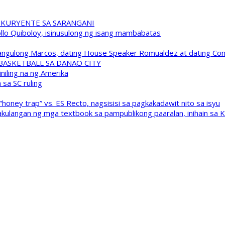
 KURYENTE SA SARANGANI
pollo Quiboloy, isinusulong ng isang mambabatas
 Pangulong Marcos, dating House Speaker Romualdez at dating C
A BASKETBALL SA DANAO CITY
niling na ng Amerika
sa SC ruling
oney trap” vs. ES Recto, nagsisisi sa pagkakadawit nito sa isyu
kulangan ng mga textbook sa pampublikong paaralan, inihain sa 