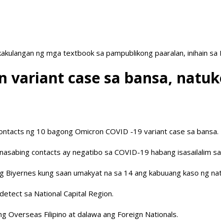
akulangan ng mga textbook sa pampublikong paaralan, inihain sa
on variant case sa bansa, natu
ontacts ng 10 bagong Omicron COVID -19 variant case sa bansa.
nasabing contacts ay negatibo sa COVID-19 habang isasailalim sa 
g Biyernes kung saan umakyat na sa 14 ang kabuuang kaso ng nat
detect sa National Capital Region.
g Overseas Filipino at dalawa ang Foreign Nationals.