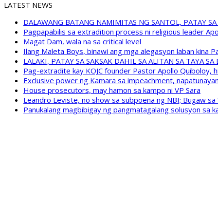
LATEST NEWS
DALAWANG BATANG NAMIMITAS NG SANTOL, PATAY SA
Pagpapabilis sa extradition process ni religious leader A
Magat Dam, wala na sa critical level
Ilang Maleta Boys, binawi ang mga alegasyon laban kina
LALAKI, PATAY SA SAKSAK DAHIL SA ALITAN SA TAYA S
Pag-extradite kay KOJC founder Pastor Apollo Quiboloy, hi
Exclusive power ng Kamara sa impeachment, napatunayan 
House prosecutors, may hamon sa kampo ni VP Sara
Leandro Leviste, no show sa subpoena ng NBI; Bugaw sa “h
Panukalang magbibigay ng pangmatagalang solusyon sa ka