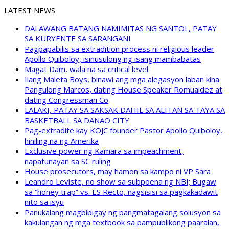
LATEST NEWS
DALAWANG BATANG NAMIMITAS NG SANTOL, PATAY
SA KURYENTE SA SARANGANI
Pagpapabilis sa extradition process ni religious leader
Apollo Quiboloy, isinusulong ng isang mambabatas
Magat Dam, wala na sa critical level
Ilang Maleta Boys, binawi ang mga alegasyon laban kina
Pangulong Marcos, dating House Speaker Romualdez at
dating Congressman Co
LALAKI, PATAY SA SAKSAK DAHIL SA ALITAN SA TAYA SA
BASKETBALL SA DANAO CITY
Pag-extradite kay KOJC founder Pastor Apollo Quiboloy,
hiniling na ng Amerika
Exclusive power ng Kamara sa impeachment,
napatunayan sa SC ruling
House prosecutors, may hamon sa kampo ni VP Sara
Leandro Leviste, no show sa subpoena ng NBI; Bugaw
sa “honey trap” vs. ES Recto, nagsisisi sa pagkakadawit
nito sa isyu
Panukalang magbibigay ng pangmatagalang solusyon sa
kakulangan ng mga textbook sa pampublikong paaralan,