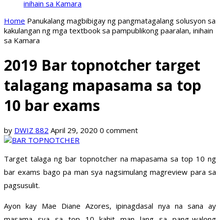
inihain sa Kamara
Home
Panukalang magbibigay ng pangmatagalang solusyon sa
kakulangan ng mga textbook sa pampublikong paaralan, inihain
sa Kamara
2019 Bar topnotcher target
talagang mapasama sa top
10 bar exams
by
DWIZ 882
April 29, 2020
0 comment
Target talaga ng bar topnotcher na mapasama sa top 10 ng
bar exams bago pa man sya nagsimulang magreview para sa
pagsusulit.
Ayon kay Mae Diane Azores, ipinagdasal nya na sana ay
masama sya sa top 10 kahit man lang sa pang-walong