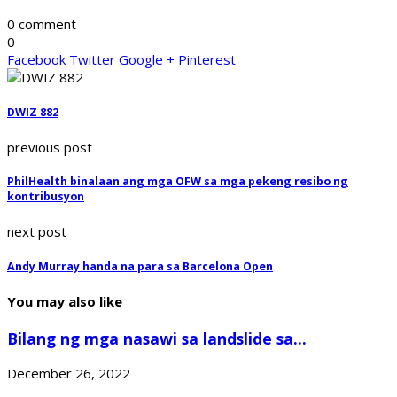
0 comment
0
Facebook
Twitter
Google +
Pinterest
DWIZ 882
previous post
PhilHealth binalaan ang mga OFW sa mga pekeng resibo ng
kontribusyon
next post
Andy Murray handa na para sa Barcelona Open
You may also like
Bilang ng mga nasawi sa landslide sa...
December 26, 2022