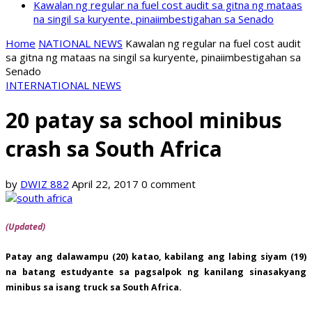
Kawalan ng regular na fuel cost audit sa gitna ng mataas
na singil sa kuryente, pinaiimbestigahan sa Senado
Home
NATIONAL NEWS
Kawalan ng regular na fuel cost audit
sa gitna ng mataas na singil sa kuryente, pinaiimbestigahan sa
Senado
INTERNATIONAL NEWS
20 patay sa school minibus
crash sa South Africa
by
DWIZ 882
April 22, 2017
0 comment
(Updated)
Patay ang dalawampu (20) katao, kabilang ang labing siyam (19)
na batang estudyante sa pagsalpok ng kanilang sinasakyang
minibus sa isang truck sa South Africa.