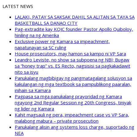
LATEST NEWS
LALAKI, PATAY SA SAKSAK DAHIL SA ALITAN SA TAYA SA
BASKETBALL SA DANAO CITY
Pag-extradite kay KOJC founder Pastor Apollo Quiboloy,
hiniling na ng Amerika
Exclusive power ng Kamara sa impeachment,
napatunayan sa SC ruling
House prosecutors, may hamon sa kampo ni VP Sara
Leandro Leviste, no show sa subpoena ng NBI; Bugaw
sa “honey trap” vs. ES Recto, nagsisisi sa pagkakadawit
nito sa isyu
Panukalang magbibigay ng pangmatagalang solusyon sa
kakulangan ng mga textbook sa pampublikong paaralan,
inihain sa Kamara
Pagpasa sa mga panukalang prayoridad ng Kamara
ngayong 2nd Regular Session ng 20th Congress, tiniyak
ng lider ng Kamara
Kahit magsauli ng pera, impeachment case vs VP Sara,
malabong mabura – private prosecution
Panukalang alisin ang systems loss charge, suportado ng
NEA