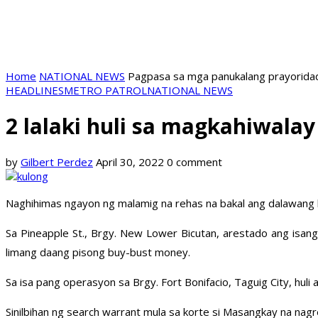
Home
NATIONAL NEWS
Pagpasa sa mga panukalang prayoridad
HEADLINES
METRO PATROL
NATIONAL NEWS
2 lalaki huli sa magkahiwalay
by
Gilbert Perdez
April 30, 2022
0 comment
Naghihimas ngayon ng malamig na rehas na bakal ang dalawang l
Sa Pineapple St., Brgy. New Lower Bicutan, arestado ang isan
limang daang pisong buy-bust money.
Sa isa pang operasyon sa Brgy. Fort Bonifacio, Taguig City, huli
Sinilbihan ng search warrant mula sa korte si Masangkay na nag