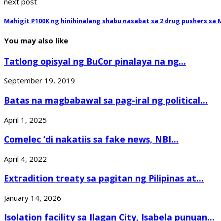
next post
Mahigit P100K ng hinihinalang shabu nasabat sa 2 drug pushers sa 
You may also like
Tatlong opisyal ng BuCor pinalaya na ng...
September 19, 2019
Batas na magbabawal sa pag-iral ng political...
April 1, 2025
Comelec ‘di nakatiis sa fake news, NBI...
April 4, 2022
Extradition treaty sa pagitan ng Pilipinas at...
January 14, 2026
Isolation facility sa Ilagan City, Isabela punuan...