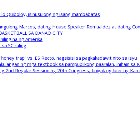
pollo Quiboloy, isinusulong ng isang mambabatas
 Pangulong Marcos, dating House Speaker Romualdez at dating C
A BASKETBALL SA DANAO CITY
niling na ng Amerika
sa SC ruling
oney trap” vs. ES Recto, nagsisisi sa pagkakadawit nito sa isyu
kulangan ng mga textbook sa pampublikong paaralan, inihain sa 
 2nd Regular Session ng 20th Congress, tiniyak ng lider ng Kam