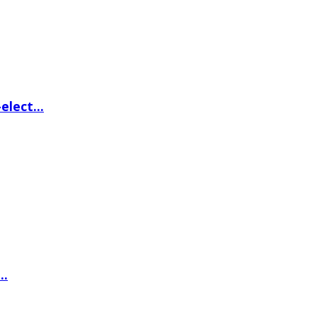
elect...
..