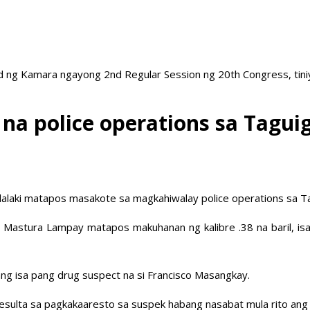
 ng Kamara ngayong 2nd Regular Session ng 20th Congress, tiniy
 na police operations sa Taguig
alaki matapos masakote sa magkahiwalay police operations sa Ta
g Mastura Lampay matapos makuhanan ng kalibre .38 na baril, isa
 ang isa pang drug suspect na si Francisco Masangkay.
resulta sa pagkakaaresto sa suspek habang nasabat mula rito ang 