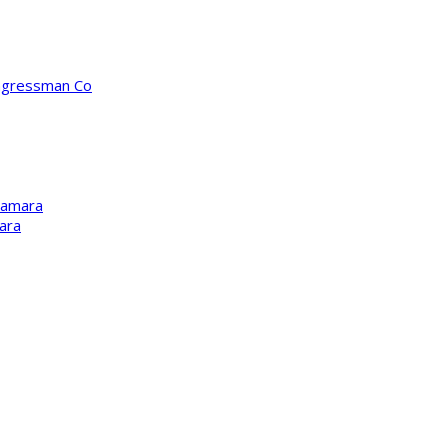
ongressman Co
Kamara
ara