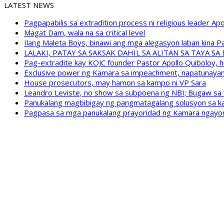
LATEST NEWS
Pagpapabilis sa extradition process ni religious leader A
Magat Dam, wala na sa critical level
Ilang Maleta Boys, binawi ang mga alegasyon laban kina
LALAKI, PATAY SA SAKSAK DAHIL SA ALITAN SA TAYA S
Pag-extradite kay KOJC founder Pastor Apollo Quiboloy, hi
Exclusive power ng Kamara sa impeachment, napatunayan 
House prosecutors, may hamon sa kampo ni VP Sara
Leandro Leviste, no show sa subpoena ng NBI; Bugaw sa “h
Panukalang magbibigay ng pangmatagalang solusyon sa ka
Pagpasa sa mga panukalang prayoridad ng Kamara ngayong