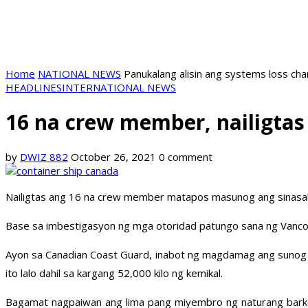
Home
NATIONAL NEWS
Panukalang alisin ang systems loss ch
HEADLINES
INTERNATIONAL NEWS
16 na crew member, nailigtas
by
DWIZ 882
October 26, 2021
0 comment
Nailigtas ang 16 na crew member matapos masunog ang sinasaky
Base sa imbestigasyon ng mga otoridad patungo sana ng Vancou
Ayon sa Canadian Coast Guard, inabot ng magdamag ang sunog 
ito lalo dahil sa kargang 52,000 kilo ng kemikal.
Bagamat nagpaiwan ang lima pang miyembro ng naturang barko k