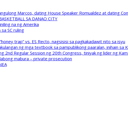
 Pangulong Marcos, dating House Speaker Romualdez at dating C
A BASKETBALL SA DANAO CITY
niling na ng Amerika
sa SC ruling
oney trap” vs. ES Recto, nagsisisi sa pagkakadawit nito sa isyu
kulangan ng mga textbook sa pampublikong paaralan, inihain sa 
 2nd Regular Session ng 20th Congress, tiniyak ng lider ng Kam
labong mabura – private prosecution
 NEA