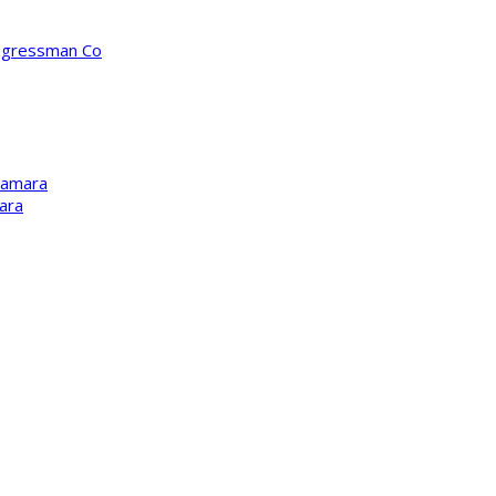
ongressman Co
Kamara
ara