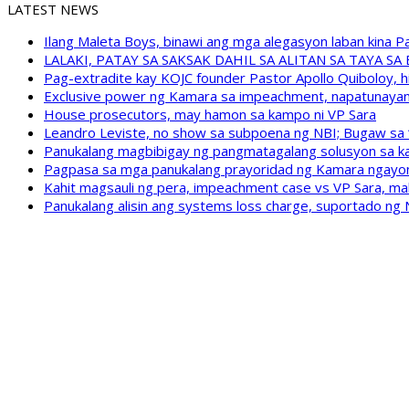
LATEST NEWS
Ilang Maleta Boys, binawi ang mga alegasyon laban kina
LALAKI, PATAY SA SAKSAK DAHIL SA ALITAN SA TAYA S
Pag-extradite kay KOJC founder Pastor Apollo Quiboloy, hi
Exclusive power ng Kamara sa impeachment, napatunayan 
House prosecutors, may hamon sa kampo ni VP Sara
Leandro Leviste, no show sa subpoena ng NBI; Bugaw sa “h
Panukalang magbibigay ng pangmatagalang solusyon sa ka
Pagpasa sa mga panukalang prayoridad ng Kamara ngayong
Kahit magsauli ng pera, impeachment case vs VP Sara, ma
Panukalang alisin ang systems loss charge, suportado ng