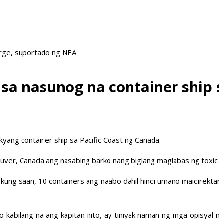
arge, suportado ng NEA
 sa nasunog na container ship 
ang container ship sa Pacific Coast ng Canada.
ver, Canada ang nasabing barko nang biglang maglabas ng toxic 
kung saan, 10 containers ang naabo dahil hindi umano maidirekt
abilang na ang kapitan nito, ay tiniyak naman ng mga opisyal na