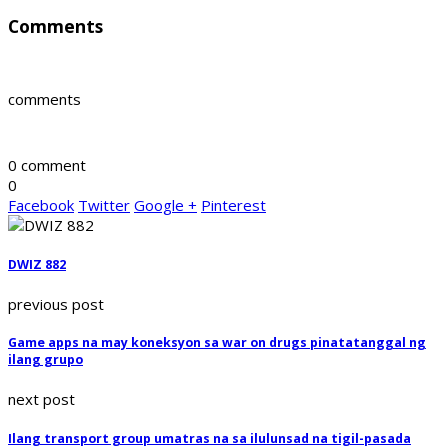
Comments
comments
0 comment
0
Facebook
Twitter
Google +
Pinterest
DWIZ 882
previous post
Game apps na may koneksyon sa war on drugs pinatatanggal ng
ilang grupo
next post
Ilang transport group umatras na sa ilulunsad na tigil-pasada