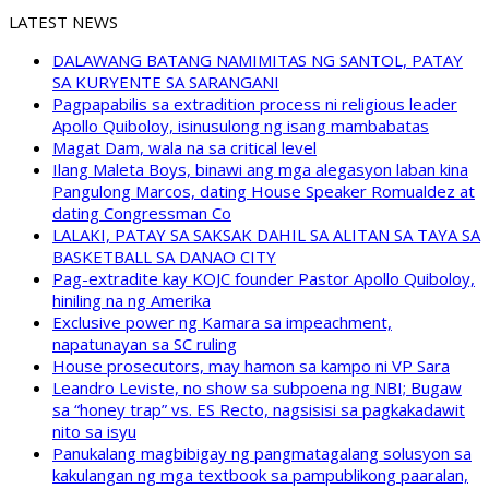
LATEST NEWS
DALAWANG BATANG NAMIMITAS NG SANTOL, PATAY
SA KURYENTE SA SARANGANI
Pagpapabilis sa extradition process ni religious leader
Apollo Quiboloy, isinusulong ng isang mambabatas
Magat Dam, wala na sa critical level
Ilang Maleta Boys, binawi ang mga alegasyon laban kina
Pangulong Marcos, dating House Speaker Romualdez at
dating Congressman Co
LALAKI, PATAY SA SAKSAK DAHIL SA ALITAN SA TAYA SA
BASKETBALL SA DANAO CITY
Pag-extradite kay KOJC founder Pastor Apollo Quiboloy,
hiniling na ng Amerika
Exclusive power ng Kamara sa impeachment,
napatunayan sa SC ruling
House prosecutors, may hamon sa kampo ni VP Sara
Leandro Leviste, no show sa subpoena ng NBI; Bugaw
sa “honey trap” vs. ES Recto, nagsisisi sa pagkakadawit
nito sa isyu
Panukalang magbibigay ng pangmatagalang solusyon sa
kakulangan ng mga textbook sa pampublikong paaralan,