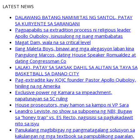
LATEST NEWS
DALAWANG BATANG NAMIMITAS NG SANTOL, PATAY
SA KURYENTE SA SARANGANI
Pagpapabilis sa extradition process ni religious leader
Apollo Quiboloy, isinusulong ng isang mambabatas
Magat Dam, wala na sa critical level
Ilang Maleta Boys, binawi ang mga alegasyon laban kina
Pangulong Marcos, dating House Speaker Romualdez at
dating Congressman Co
LALAKI, PATAY SA SAKSAK DAHIL SA ALITAN SA TAYA SA
BASKETBALL SA DANAO CITY
Pag-extradite kay KOJC founder Pastor Apollo Quiboloy,
hiniling na ng Amerika
Exclusive power ng Kamara sa impeachment,
napatunayan sa SC ruling
House prosecutors, may hamon sa kampo ni VP Sara
Leandro Leviste, no show sa subpoena ng NBI; Bugaw
sa “honey trap” vs. ES Recto, nagsisisi sa pagkakadawit
nito sa isyu
Panukalang magbibigay ng pangmatagalang solusyon sa
kakulangan ng mga textbook sa pampublikong paaralan,