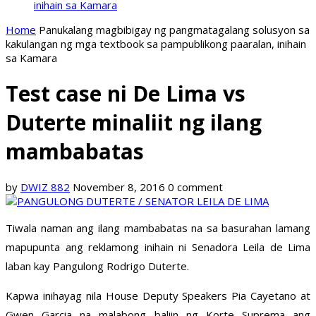
inihain sa Kamara
Home
Panukalang magbibigay ng pangmatagalang solusyon sa
kakulangan ng mga textbook sa pampublikong paaralan, inihain
sa Kamara
Test case ni De Lima vs
Duterte minaliit ng ilang
mambabatas
by
DWIZ 882
November 8, 2016
0 comment
Tiwala naman ang ilang mambabatas na sa basurahan lamang
mapupunta ang reklamong inihain ni Senadora Leila de Lima
laban kay Pangulong Rodrigo Duterte.
Kapwa inihayag nila House Deputy Speakers Pia Cayetano at
Gwen Garcia na malabong baliin ng Korte Suprema ang