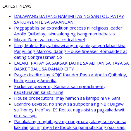
LATEST NEWS
DALAWANG BATANG NAMIMITAS NG SANTOL, PATAY
SA KURYENTE SA SARANGANI
Pagpapabilis sa extradition process ni religious leader
Apollo Quiboloy, isinusulong ng isang mambabatas
Magat Dam, wala na sa critical level
Ilang Maleta Boys, binawi ang mga alegasyon laban kina
Pangulong Marcos, dating House Speaker Romualdez at
dating Congressman Co
LALAKI, PATAY SA SAKSAK DAHIL SA ALITAN SA TAYA SA
BASKETBALL SA DANAO CITY
Pag-extradite kay KOJC founder Pastor Apollo Quiboloy,
hiniling na ng Amerika
Exclusive power ng Kamara sa impeachment,
napatunayan sa SC ruling
House prosecutors, may hamon sa kampo ni VP Sara
Leandro Leviste, no show sa subpoena ng NBI; Bugaw
sa “honey trap” vs. ES Recto, nagsisisi sa pagkakadawit
nito sa isyu
Panukalang magbibigay ng pangmatagalang solusyon sa
kakulangan ng mga textbook sa pampublikong paaralan,