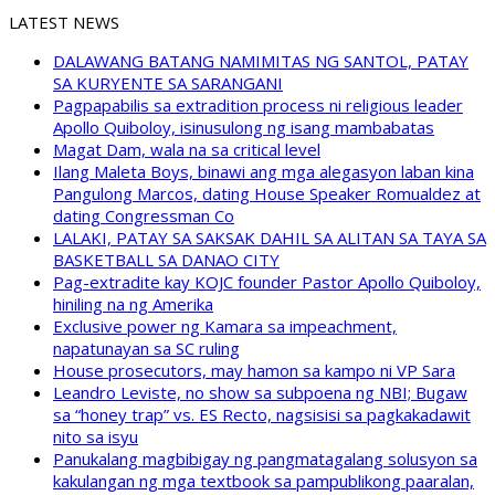
LATEST NEWS
DALAWANG BATANG NAMIMITAS NG SANTOL, PATAY
SA KURYENTE SA SARANGANI
Pagpapabilis sa extradition process ni religious leader
Apollo Quiboloy, isinusulong ng isang mambabatas
Magat Dam, wala na sa critical level
Ilang Maleta Boys, binawi ang mga alegasyon laban kina
Pangulong Marcos, dating House Speaker Romualdez at
dating Congressman Co
LALAKI, PATAY SA SAKSAK DAHIL SA ALITAN SA TAYA SA
BASKETBALL SA DANAO CITY
Pag-extradite kay KOJC founder Pastor Apollo Quiboloy,
hiniling na ng Amerika
Exclusive power ng Kamara sa impeachment,
napatunayan sa SC ruling
House prosecutors, may hamon sa kampo ni VP Sara
Leandro Leviste, no show sa subpoena ng NBI; Bugaw
sa “honey trap” vs. ES Recto, nagsisisi sa pagkakadawit
nito sa isyu
Panukalang magbibigay ng pangmatagalang solusyon sa
kakulangan ng mga textbook sa pampublikong paaralan,