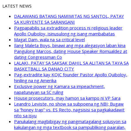
LATEST NEWS
DALAWANG BATANG NAMIMITAS NG SANTOL, PATAY
SA KURYENTE SA SARANGANI
Pagpapabilis sa extradition process ni religious leader
Apollo Quiboloy, isinusulong ng isang mambabatas
Magat Dam, wala na sa critical level
Ilang Maleta Boys, binawi ang mga alegasyon laban kina
Pangulong Marcos, dating House Speaker Romualdez at
dating Congressman Co
LALAKI, PATAY SA SAKSAK DAHIL SA ALITAN SA TAYA SA
BASKETBALL SA DANAO CITY
Pag-extradite kay KOJC founder Pastor Apollo Quiboloy,
hiniling na ng Amerika
Exclusive power ng Kamara sa impeachment,
napatunayan sa SC ruling
House prosecutors, may hamon sa kampo ni VP Sara
Leandro Leviste, no show sa subpoena ng NBI; Bugaw
sa “honey trap” vs. ES Recto, nagsisisi sa pagkakadawit
nito sa isyu
Panukalang magbibigay ng pangmatagalang solusyon sa
kakulangan ng mga textbook sa pampublikong paaralan,