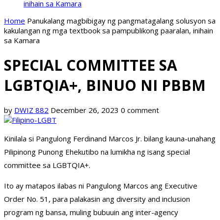
inihain sa Kamara
Home
Panukalang magbibigay ng pangmatagalang solusyon sa
kakulangan ng mga textbook sa pampublikong paaralan, inihain
sa Kamara
SPECIAL COMMITTEE SA
LGBTQIA+, BINUO NI PBBM
by
DWIZ 882
December 26, 2023
0 comment
Kinilala si Pangulong Ferdinand Marcos Jr. bilang kauna-unahang
Pilipinong Punong Ehekutibo na lumikha ng isang special
committee sa LGBTQIA+.
Ito ay matapos ilabas ni Pangulong Marcos ang Executive
Order No. 51, para palakasin ang diversity and inclusion
program ng bansa, muling bubuuin ang inter-agency