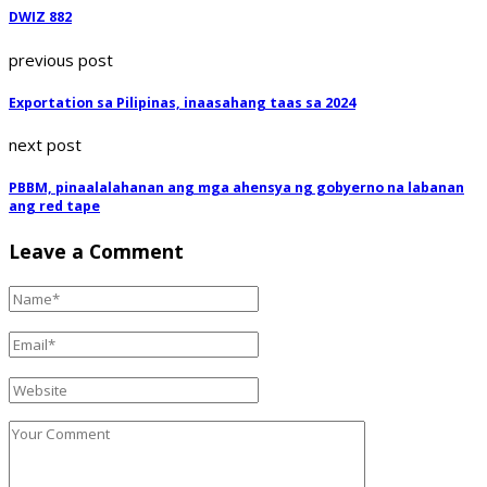
DWIZ 882
previous post
Exportation sa Pilipinas, inaasahang taas sa 2024
next post
PBBM, pinaalalahanan ang mga ahensya ng gobyerno na labanan
ang red tape
Leave a Comment