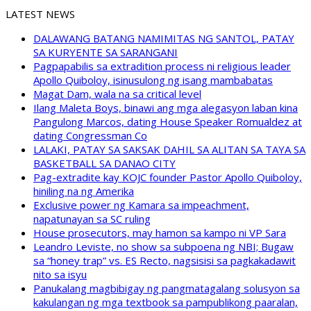
LATEST NEWS
DALAWANG BATANG NAMIMITAS NG SANTOL, PATAY
SA KURYENTE SA SARANGANI
Pagpapabilis sa extradition process ni religious leader
Apollo Quiboloy, isinusulong ng isang mambabatas
Magat Dam, wala na sa critical level
Ilang Maleta Boys, binawi ang mga alegasyon laban kina
Pangulong Marcos, dating House Speaker Romualdez at
dating Congressman Co
LALAKI, PATAY SA SAKSAK DAHIL SA ALITAN SA TAYA SA
BASKETBALL SA DANAO CITY
Pag-extradite kay KOJC founder Pastor Apollo Quiboloy,
hiniling na ng Amerika
Exclusive power ng Kamara sa impeachment,
napatunayan sa SC ruling
House prosecutors, may hamon sa kampo ni VP Sara
Leandro Leviste, no show sa subpoena ng NBI; Bugaw
sa “honey trap” vs. ES Recto, nagsisisi sa pagkakadawit
nito sa isyu
Panukalang magbibigay ng pangmatagalang solusyon sa
kakulangan ng mga textbook sa pampublikong paaralan,