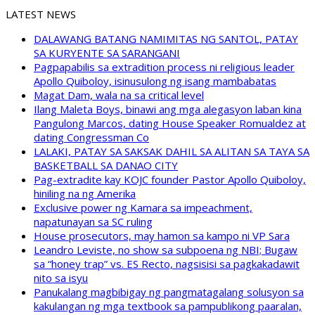
LATEST NEWS
DALAWANG BATANG NAMIMITAS NG SANTOL, PATAY
SA KURYENTE SA SARANGANI
Pagpapabilis sa extradition process ni religious leader
Apollo Quiboloy, isinusulong ng isang mambabatas
Magat Dam, wala na sa critical level
Ilang Maleta Boys, binawi ang mga alegasyon laban kina
Pangulong Marcos, dating House Speaker Romualdez at
dating Congressman Co
LALAKI, PATAY SA SAKSAK DAHIL SA ALITAN SA TAYA SA
BASKETBALL SA DANAO CITY
Pag-extradite kay KOJC founder Pastor Apollo Quiboloy,
hiniling na ng Amerika
Exclusive power ng Kamara sa impeachment,
napatunayan sa SC ruling
House prosecutors, may hamon sa kampo ni VP Sara
Leandro Leviste, no show sa subpoena ng NBI; Bugaw
sa “honey trap” vs. ES Recto, nagsisisi sa pagkakadawit
nito sa isyu
Panukalang magbibigay ng pangmatagalang solusyon sa
kakulangan ng mga textbook sa pampublikong paaralan,