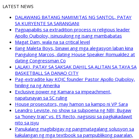
LATEST NEWS
DALAWANG BATANG NAMIMITAS NG SANTOL, PATAY
SA KURYENTE SA SARANGANI
Pagpapabilis sa extradition process ni religious leader
Apollo Quiboloy, isinusulong ng isang mambabatas
Magat Dam, wala na sa critical level
Ilang Maleta Boys, binawi ang mga alegasyon laban kina
Pangulong Marcos, dating House Speaker Romualdez at
dating Congressman Co
LALAKI, PATAY SA SAKSAK DAHIL SA ALITAN SA TAYA SA
BASKETBALL SA DANAO CITY
Pag-extradite kay KOJC founder Pastor Apollo Quiboloy,
hiniling na ng Amerika
Exclusive power ng Kamara sa impeachment,
napatunayan sa SC ruling
House prosecutors, may hamon sa kampo ni VP Sara
Leandro Leviste, no show sa subpoena ng NBI; Bugaw
sa “honey trap” vs. ES Recto, nagsisisi sa pagkakadawit
nito sa isyu
Panukalang magbibigay ng pangmatagalang solusyon sa
kakulangan ng mga textbook sa pampublikong paaralan,