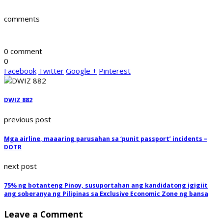
comments
0 comment
0
Facebook
Twitter
Google +
Pinterest
DWIZ 882
previous post
Mga airline, maaaring parusahan sa ‘punit passport’ incidents –
DOTR
next post
75% ng botanteng Pinoy, susuportahan ang kandidatong igigiit
ang soberanya ng Pilipinas sa Exclusive Economic Zone ng bansa
Leave a Comment