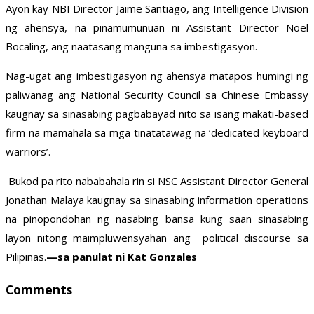
Ayon kay NBI Director Jaime Santiago, ang Intelligence Division
ng ahensya, na pinamumunuan ni Assistant Director Noel
Bocaling, ang naatasang manguna sa imbestigasyon.
Nag-ugat ang imbestigasyon ng ahensya matapos humingi ng
paliwanag ang National Security Council sa Chinese Embassy
kaugnay sa sinasabing pagbabayad nito sa isang makati-based
firm na mamahala sa mga tinatatawag na ‘dedicated keyboard
warriors’.
Bukod pa rito nababahala rin si NSC Assistant Director General
Jonathan Malaya kaugnay sa sinasabing information operations
na pinopondohan ng nasabing bansa kung saan sinasabing
layon nitong maimpluwensyahan ang political discourse sa
Pilipinas.
—sa panulat ni Kat Gonzales
Comments