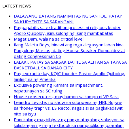
LATEST NEWS
DALAWANG BATANG NAMIMITAS NG SANTOL, PATAY
SA KURYENTE SA SARANGANI
Pagpapabilis sa extradition process ni religious leader
Apollo Quiboloy, isinusulong ng isang mambabatas
Magat Dam, wala na sa critical level
Ilang Maleta Boys, binawi ang mga alegasyon laban kina
Pangulong Marcos, dating House Speaker Romualdez at
dating Congressman Co
LALAKI, PATAY SA SAKSAK DAHIL SA ALITAN SA TAYA SA
BASKETBALL SA DANAO CITY
Pag-extradite kay KOJC founder Pastor Apollo Quiboloy,
hiniling na ng Amerika
Exclusive power ng Kamara sa impeachment,
napatunayan sa SC ruling
House prosecutors, may hamon sa kampo ni VP Sara
Leandro Leviste, no show sa subpoena ng NBI; Bugaw
sa “honey trap” vs. ES Recto, nagsisisi sa pagkakadawit
nito sa isyu
Panukalang magbibigay ng pangmatagalang solusyon sa
kakulangan ng mga textbook sa pampublikong paaralan,