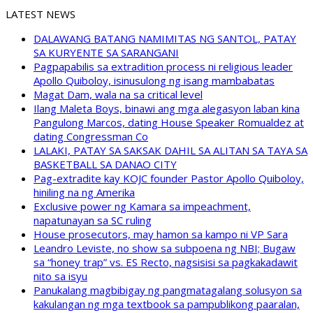
LATEST NEWS
DALAWANG BATANG NAMIMITAS NG SANTOL, PATAY
SA KURYENTE SA SARANGANI
Pagpapabilis sa extradition process ni religious leader
Apollo Quiboloy, isinusulong ng isang mambabatas
Magat Dam, wala na sa critical level
Ilang Maleta Boys, binawi ang mga alegasyon laban kina
Pangulong Marcos, dating House Speaker Romualdez at
dating Congressman Co
LALAKI, PATAY SA SAKSAK DAHIL SA ALITAN SA TAYA SA
BASKETBALL SA DANAO CITY
Pag-extradite kay KOJC founder Pastor Apollo Quiboloy,
hiniling na ng Amerika
Exclusive power ng Kamara sa impeachment,
napatunayan sa SC ruling
House prosecutors, may hamon sa kampo ni VP Sara
Leandro Leviste, no show sa subpoena ng NBI; Bugaw
sa “honey trap” vs. ES Recto, nagsisisi sa pagkakadawit
nito sa isyu
Panukalang magbibigay ng pangmatagalang solusyon sa
kakulangan ng mga textbook sa pampublikong paaralan,