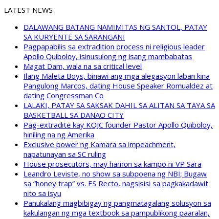
LATEST NEWS
DALAWANG BATANG NAMIMITAS NG SANTOL, PATAY
SA KURYENTE SA SARANGANI
Pagpapabilis sa extradition process ni religious leader
Apollo Quiboloy, isinusulong ng isang mambabatas
Magat Dam, wala na sa critical level
Ilang Maleta Boys, binawi ang mga alegasyon laban kina
Pangulong Marcos, dating House Speaker Romualdez at
dating Congressman Co
LALAKI, PATAY SA SAKSAK DAHIL SA ALITAN SA TAYA SA
BASKETBALL SA DANAO CITY
Pag-extradite kay KOJC founder Pastor Apollo Quiboloy,
hiniling na ng Amerika
Exclusive power ng Kamara sa impeachment,
napatunayan sa SC ruling
House prosecutors, may hamon sa kampo ni VP Sara
Leandro Leviste, no show sa subpoena ng NBI; Bugaw
sa “honey trap” vs. ES Recto, nagsisisi sa pagkakadawit
nito sa isyu
Panukalang magbibigay ng pangmatagalang solusyon sa
kakulangan ng mga textbook sa pampublikong paaralan,