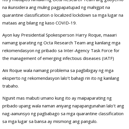
na ikunsidera ang muling pagpapatupad ng mahigpit na
quarantine classification o localized lockdown sa mga lugar na
mataas ang bilang ng kaso COVID-19.
Ayon kay Presidential Spokesperson Harry Roque, maaari
namang iparating ng Octa Research Team ang kanilang mga
rekomendasyon ng pribado sa Inter-Agency Task Force for
the management of emerging infectious diseases (IATF)
Ani Roque wala namang problema sa pagbibigay ng mga
eksperto ng rekomendasyon lalo’t bahagi rin ito ng kanilang
trabaho.
Ngunit mas mabuti umano kung ito ay maipaparating ng
pribado upang wala naman aniyang napapangunahan lalo’t ang
nag-aanunsyo ng pagbabago sa mga quarantine classification
sa mga lugar sa bansa ay mismong ang pangulo.