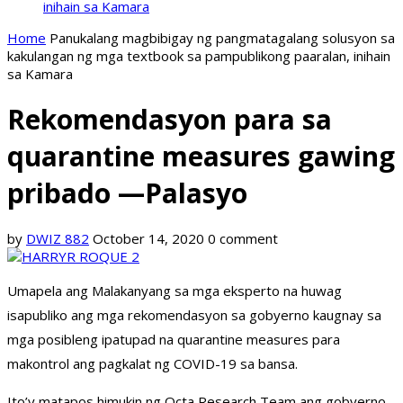
inihain sa Kamara
Home
Panukalang magbibigay ng pangmatagalang solusyon sa
kakulangan ng mga textbook sa pampublikong paaralan, inihain
sa Kamara
Rekomendasyon para sa
quarantine measures gawing
pribado —Palasyo
by
DWIZ 882
October 14, 2020
0 comment
Umapela ang Malakanyang sa mga eksperto na huwag
isapubliko ang mga rekomendasyon sa gobyerno kaugnay sa
mga posibleng ipatupad na quarantine measures para
makontrol ang pagkalat ng COVID-19 sa bansa.
Ito’y matapos himukin ng Octa Research Team ang gobyerno