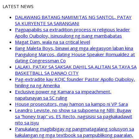
LATEST NEWS
DALAWANG BATANG NAMIMITAS NG SANTOL, PATAY
SA KURYENTE SA SARANGANI
Pagpapabilis sa extradition process ni religious leader
Apollo Quiboloy, isinusulong ng isang mambabatas
Magat Dam, wala na sa critical level
Ilang Maleta Boys, binawi ang mga alegasyon laban kina
Pangulong Marcos, dating House Speaker Romualdez at
dating Congressman Co
LALAKI, PATAY SA SAKSAK DAHIL SA ALITAN SA TAYA SA
BASKETBALL SA DANAO CITY
Pag-extradite kay KOJC founder Pastor Apollo Quiboloy,
hiniling na ng Amerika
Exclusive power ng Kamara sa impeachment,
napatunayan sa SC ruling
House prosecutors, may hamon sa kampo ni VP Sara
Leandro Leviste, no show sa subpoena ng NBI; Bugaw
sa “honey trap” vs. ES Recto, nagsisisi sa pagkakadawit
nito sa isyu
Panukalang magbibigay ng pangmatagalang solusyon sa
kakulangan ng mga textbook sa pampublikong paaralan,