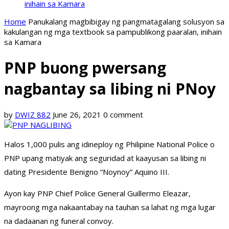
inihain sa Kamara
Home
Panukalang magbibigay ng pangmatagalang solusyon sa
kakulangan ng mga textbook sa pampublikong paaralan, inihain
sa Kamara
PNP buong pwersang
nagbantay sa libing ni PNoy
by
DWIZ 882
June 26, 2021
0 comment
Halos 1,000 pulis ang idineploy ng Philipine National Police o
PNP upang matiyak ang seguridad at kaayusan sa libing ni
dating Presidente Benigno “Noynoy” Aquino III.
Ayon kay PNP Chief Police General Guillermo Eleazar,
mayroong mga nakaantabay na tauhan sa lahat ng mga lugar
na dadaanan ng funeral convoy.