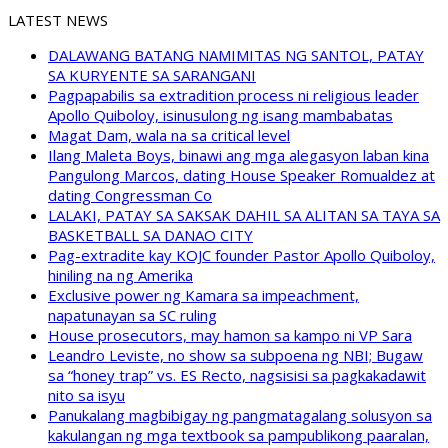
LATEST NEWS
DALAWANG BATANG NAMIMITAS NG SANTOL, PATAY
SA KURYENTE SA SARANGANI
Pagpapabilis sa extradition process ni religious leader
Apollo Quiboloy, isinusulong ng isang mambabatas
Magat Dam, wala na sa critical level
Ilang Maleta Boys, binawi ang mga alegasyon laban kina
Pangulong Marcos, dating House Speaker Romualdez at
dating Congressman Co
LALAKI, PATAY SA SAKSAK DAHIL SA ALITAN SA TAYA SA
BASKETBALL SA DANAO CITY
Pag-extradite kay KOJC founder Pastor Apollo Quiboloy,
hiniling na ng Amerika
Exclusive power ng Kamara sa impeachment,
napatunayan sa SC ruling
House prosecutors, may hamon sa kampo ni VP Sara
Leandro Leviste, no show sa subpoena ng NBI; Bugaw
sa “honey trap” vs. ES Recto, nagsisisi sa pagkakadawit
nito sa isyu
Panukalang magbibigay ng pangmatagalang solusyon sa
kakulangan ng mga textbook sa pampublikong paaralan,