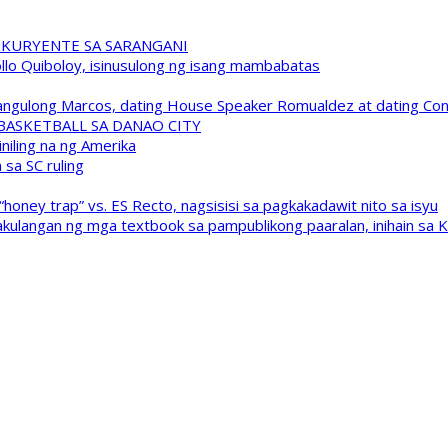
 KURYENTE SA SARANGANI
pollo Quiboloy, isinusulong ng isang mambabatas
 Pangulong Marcos, dating House Speaker Romualdez at dating C
A BASKETBALL SA DANAO CITY
niling na ng Amerika
sa SC ruling
oney trap” vs. ES Recto, nagsisisi sa pagkakadawit nito sa isyu
kulangan ng mga textbook sa pampublikong paaralan, inihain sa 