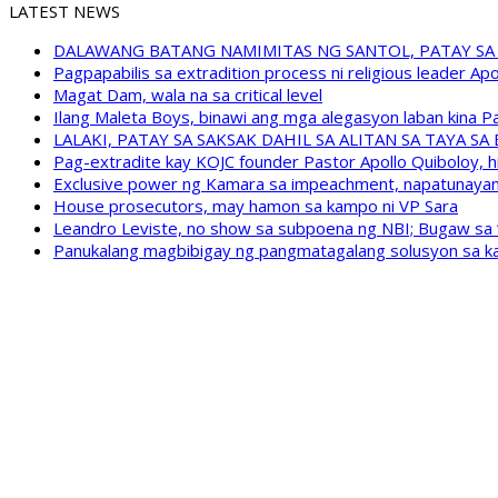
LATEST NEWS
DALAWANG BATANG NAMIMITAS NG SANTOL, PATAY SA
Pagpapabilis sa extradition process ni religious leader A
Magat Dam, wala na sa critical level
Ilang Maleta Boys, binawi ang mga alegasyon laban kina
LALAKI, PATAY SA SAKSAK DAHIL SA ALITAN SA TAYA S
Pag-extradite kay KOJC founder Pastor Apollo Quiboloy, hi
Exclusive power ng Kamara sa impeachment, napatunayan 
House prosecutors, may hamon sa kampo ni VP Sara
Leandro Leviste, no show sa subpoena ng NBI; Bugaw sa “h
Panukalang magbibigay ng pangmatagalang solusyon sa ka