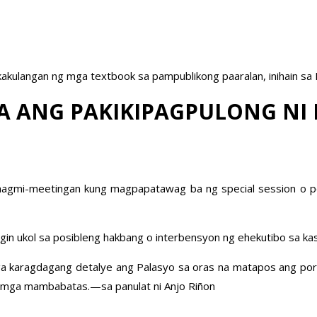
akulangan ng mga textbook sa pampublikong paaralan, inihain sa
PA ANG PAKIKIPAGPULONG NI
agmi-meetingan kung magpapatawag ba ng special session o per
nungin ukol sa posibleng hakbang o interbensyon ng ehekutibo sa 
 mga karagdagang detalye ang Palasyo sa oras na matapos ang porm
 mga mambabatas.—sa panulat ni Anjo Riñon