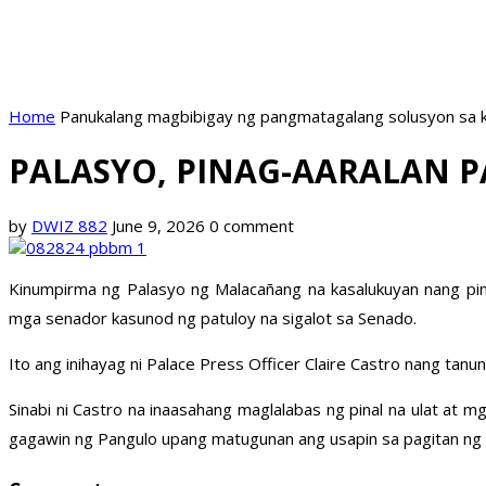
Home
Panukalang magbibigay ng pangmatagalang solusyon sa k
PALASYO, PINAG-AARALAN 
by
DWIZ 882
June 9, 2026
0 comment
Kinumpirma ng Palasyo ng Malacañang na kasalukuyan nang pin
mga senador kasunod ng patuloy na sigalot sa Senado.
Ito ang inihayag ni Palace Press Officer Claire Castro nang ta
Sinabi ni Castro na inaasahang maglalabas ng pinal na ulat at
gagawin ng Pangulo upang matugunan ang usapin sa pagitan ng