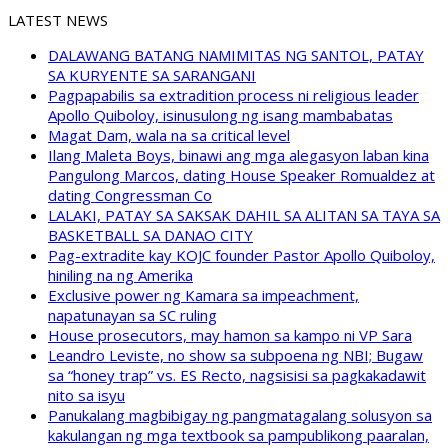
LATEST NEWS
DALAWANG BATANG NAMIMITAS NG SANTOL, PATAY
SA KURYENTE SA SARANGANI
Pagpapabilis sa extradition process ni religious leader
Apollo Quiboloy, isinusulong ng isang mambabatas
Magat Dam, wala na sa critical level
Ilang Maleta Boys, binawi ang mga alegasyon laban kina
Pangulong Marcos, dating House Speaker Romualdez at
dating Congressman Co
LALAKI, PATAY SA SAKSAK DAHIL SA ALITAN SA TAYA SA
BASKETBALL SA DANAO CITY
Pag-extradite kay KOJC founder Pastor Apollo Quiboloy,
hiniling na ng Amerika
Exclusive power ng Kamara sa impeachment,
napatunayan sa SC ruling
House prosecutors, may hamon sa kampo ni VP Sara
Leandro Leviste, no show sa subpoena ng NBI; Bugaw
sa “honey trap” vs. ES Recto, nagsisisi sa pagkakadawit
nito sa isyu
Panukalang magbibigay ng pangmatagalang solusyon sa
kakulangan ng mga textbook sa pampublikong paaralan,