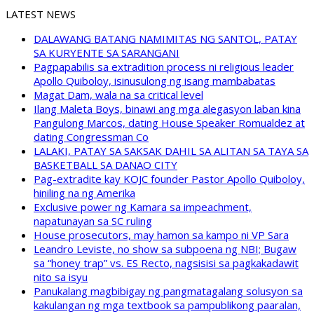
LATEST NEWS
DALAWANG BATANG NAMIMITAS NG SANTOL, PATAY
SA KURYENTE SA SARANGANI
Pagpapabilis sa extradition process ni religious leader
Apollo Quiboloy, isinusulong ng isang mambabatas
Magat Dam, wala na sa critical level
Ilang Maleta Boys, binawi ang mga alegasyon laban kina
Pangulong Marcos, dating House Speaker Romualdez at
dating Congressman Co
LALAKI, PATAY SA SAKSAK DAHIL SA ALITAN SA TAYA SA
BASKETBALL SA DANAO CITY
Pag-extradite kay KOJC founder Pastor Apollo Quiboloy,
hiniling na ng Amerika
Exclusive power ng Kamara sa impeachment,
napatunayan sa SC ruling
House prosecutors, may hamon sa kampo ni VP Sara
Leandro Leviste, no show sa subpoena ng NBI; Bugaw
sa “honey trap” vs. ES Recto, nagsisisi sa pagkakadawit
nito sa isyu
Panukalang magbibigay ng pangmatagalang solusyon sa
kakulangan ng mga textbook sa pampublikong paaralan,