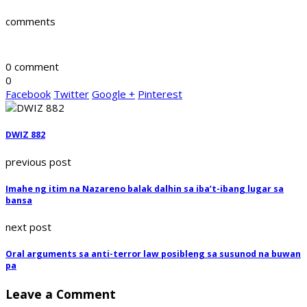
comments
0 comment
0
Facebook
Twitter
Google +
Pinterest
DWIZ 882
previous post
Imahe ng itim na Nazareno balak dalhin sa iba’t-ibang lugar sa
bansa
next post
Oral arguments sa anti-terror law posibleng sa susunod na buwan
pa
Leave a Comment