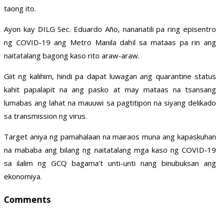
taong ito.
Ayon kay DILG Sec. Eduardo Año, nananatili pa ring episentro
ng COVID-19 ang Metro Manila dahil sa mataas pa rin ang
naitatalang bagong kaso rito araw-araw.
Giit ng kalihim, hindi pa dapat luwagan ang quarantine status
kahit papalapit na ang pasko at may mataas na tsansang
lumabas ang lahat na mauuwi sa pagtitipon na siyang delikado
sa transmission ng virus.
Target aniya ng pamahalaan na mairaos muna ang kapaskuhan
na mababa ang bilang ng naitatalang mga kaso ng COVID-19
sa ilalim ng GCQ bagama’t unti-unti nang binubuksan ang
ekonomiya.
Comments