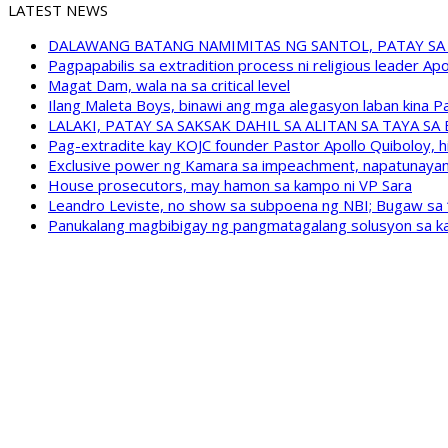
LATEST NEWS
DALAWANG BATANG NAMIMITAS NG SANTOL, PATAY SA
Pagpapabilis sa extradition process ni religious leader A
Magat Dam, wala na sa critical level
Ilang Maleta Boys, binawi ang mga alegasyon laban kina
LALAKI, PATAY SA SAKSAK DAHIL SA ALITAN SA TAYA S
Pag-extradite kay KOJC founder Pastor Apollo Quiboloy, hi
Exclusive power ng Kamara sa impeachment, napatunayan 
House prosecutors, may hamon sa kampo ni VP Sara
Leandro Leviste, no show sa subpoena ng NBI; Bugaw sa “h
Panukalang magbibigay ng pangmatagalang solusyon sa ka