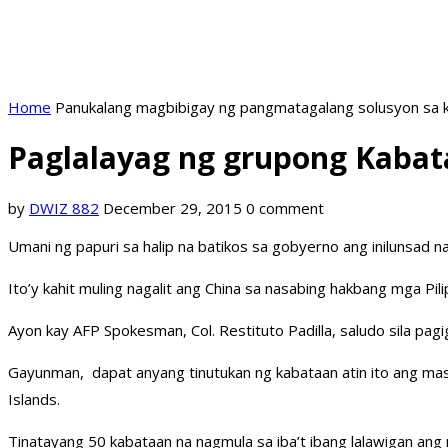
Home
Panukalang magbibigay ng pangmatagalang solusyon sa k
Paglalayag ng grupong Kabata
by
DWIZ 882
December 29, 2015
0 comment
Umani ng papuri sa halip na batikos sa gobyerno ang inilunsad 
Ito’y kahit muling nagalit ang China sa nasabing hakbang mga Pili
Ayon kay AFP Spokesman, Col. Restituto Padilla, saludo sila pag
Gayunman, dapat anyang tinutukan ng kabataan atin ito ang mas 
Islands.
Tinatayang 50 kabataan na nagmula sa iba’t ibang lalawigan ang