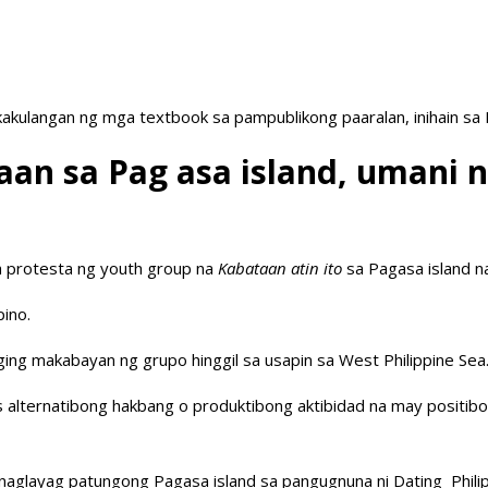
akulangan ng mga textbook sa pampublikong paaralan, inihain sa
an sa Pag asa island, umani n
na protesta ng youth group na
Kabataan atin ito
sa Pagasa island n
pino.
iging makabayan ng grupo hinggil sa usapin sa West Philippine Sea
alternatibong hakbang o produktibong aktibidad na may positibong
 naglayag patungong Pagasa island sa pangugnuna ni Dating Philip