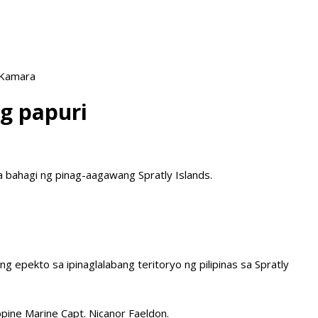
 Kamara
g papuri
a bahagi ng pinag-aagawang Spratly Islands.
.
 epekto sa ipinaglalabang teritoryo ng pilipinas sa Spratly
pine Marine Capt. Nicanor Faeldon.