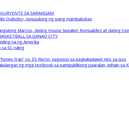
 KURYENTE SA SARANGANI
pollo Quiboloy, isinusulong ng isang mambabatas
 Pangulong Marcos, dating House Speaker Romualdez at dating C
A BASKETBALL SA DANAO CITY
niling na ng Amerika
sa SC ruling
oney trap” vs. ES Recto, nagsisisi sa pagkakadawit nito sa isyu
kulangan ng mga textbook sa pampublikong paaralan, inihain sa 