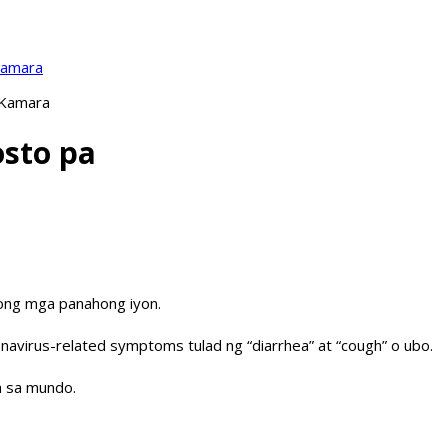
Kamara
 Kamara
osto pa
noong mga panahong iyon.
avirus-related symptoms tulad ng “diarrhea” at “cough” o ubo.
a sa mundo.