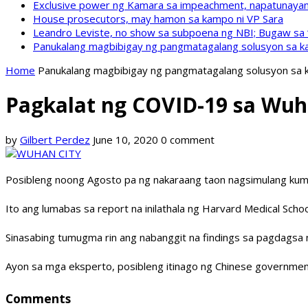
Exclusive power ng Kamara sa impeachment, napatunayan 
House prosecutors, may hamon sa kampo ni VP Sara
Leandro Leviste, no show sa subpoena ng NBI; Bugaw sa “h
Panukalang magbibigay ng pangmatagalang solusyon sa ka
Home
Panukalang magbibigay ng pangmatagalang solusyon sa k
Pagkalat ng COVID-19 sa Wuh
by
Gilbert Perdez
June 10, 2020
0 comment
Posibleng noong Agosto pa ng nakaraang taon nagsimulang kuma
Ito ang lumabas sa report na inilathala ng Harvard Medical Schoo
Sinasabing tumugma rin ang nabanggit na findings sa pagdagsa 
Ayon sa mga eksperto, posibleng itinago ng Chinese government
Comments