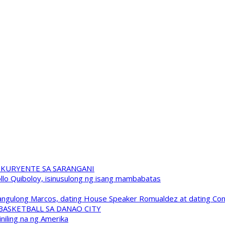
 KURYENTE SA SARANGANI
pollo Quiboloy, isinusulong ng isang mambabatas
 Pangulong Marcos, dating House Speaker Romualdez at dating C
A BASKETBALL SA DANAO CITY
niling na ng Amerika