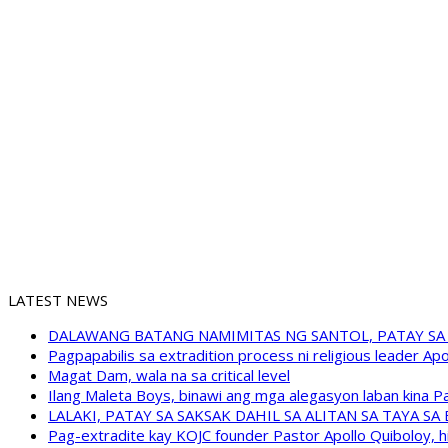
LATEST NEWS
DALAWANG BATANG NAMIMITAS NG SANTOL, PATAY SA
Pagpapabilis sa extradition process ni religious leader A
Magat Dam, wala na sa critical level
Ilang Maleta Boys, binawi ang mga alegasyon laban kina
LALAKI, PATAY SA SAKSAK DAHIL SA ALITAN SA TAYA S
Pag-extradite kay KOJC founder Pastor Apollo Quiboloy, hi