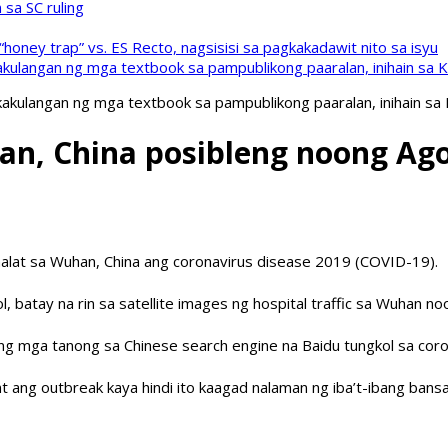
sa SC ruling
oney trap” vs. ES Recto, nagsisisi sa pagkakadawit nito sa isyu
kulangan ng mga textbook sa pampublikong paaralan, inihain sa 
akulangan ng mga textbook sa pampublikong paaralan, inihain sa
an, China posibleng noong Ag
lat sa Wuhan, China ang coronavirus disease 2019 (COVID-19).
l, batay na rin sa satellite images ng hospital traffic sa Wuhan 
ng mga tanong sa Chinese search engine na Baidu tungkol sa coron
 ang outbreak kaya hindi ito kaagad nalaman ng iba’t-ibang bans