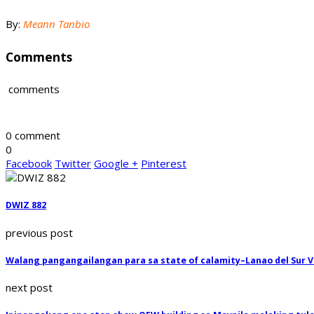
By:
Meann Tanbio
Comments
comments
0 comment
0
Facebook
Twitter
Google +
Pinterest
DWIZ 882
previous post
Walang pangangailangan para sa state of calamity–Lanao del Sur V
next post