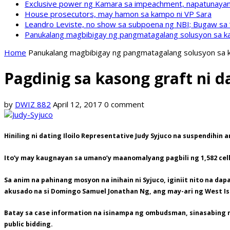
Exclusive power ng Kamara sa impeachment, napatunayan 
House prosecutors, may hamon sa kampo ni VP Sara
Leandro Leviste, no show sa subpoena ng NBI; Bugaw sa “h
Panukalang magbibigay ng pangmatagalang solusyon sa ka
Home
Panukalang magbibigay ng pangmatagalang solusyon sa k
Pagdinig sa kasong graft ni da
by
DWIZ 882
April 12, 2017
0 comment
Hiniling ni dating Iloilo Representative Judy Syjuco na suspendihin
Ito’y may kaugnayan sa umano’y maanomalyang pagbili ng 1,582 cell
Sa anim na pahinang mosyon na inihain ni Syjuco, iginiit nito na
akusado na si Domingo Samuel Jonathan Ng, ang may-ari ng West Is
Batay sa case information na isinampa ng ombudsman, sinasabing 
public bidding.