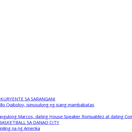
 KURYENTE SA SARANGANI
pollo Quiboloy, isinusulong ng isang mambabatas
 Pangulong Marcos, dating House Speaker Romualdez at dating C
A BASKETBALL SA DANAO CITY
niling na ng Amerika