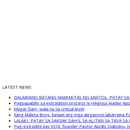
LATEST NEWS
DALAWANG BATANG NAMIMITAS NG SANTOL, PATAY SA
Pagpapabilis sa extradition process ni religious leader A
Magat Dam, wala na sa critical level
Ilang Maleta Boys, binawi ang mga alegasyon laban kina
LALAKI, PATAY SA SAKSAK DAHIL SA ALITAN SA TAYA S
Pag-extradite kay KOJC founder Pastor Apollo Quiboloy, hi