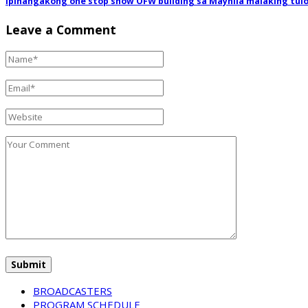
Ipinangakong one stop show OFW building sa Maynila malaking tul
Leave a Comment
BROADCASTERS
PROGRAM SCHEDULE