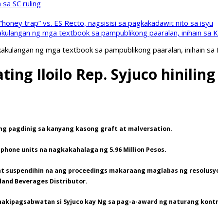
sa SC ruling
oney trap” vs. ES Recto, nagsisisi sa pagkakadawit nito sa isyu
kulangan ng mga textbook sa pampublikong paaralan, inihain sa 
akulangan ng mga textbook sa pampublikong paaralan, inihain sa
ting Iloilo Rep. Syjuco hinilin
 ang pagdinig sa kanyang kasong graft at malversation.
phone units na nagkakahalaga ng 5.96 Million Pesos.
 dapat suspendihin na ang proceedings makaraang maglabas ng resolu
land Beverages Distributor.
nakipagsabwatan si Syjuco kay Ng sa pag-a-award ng naturang kontr