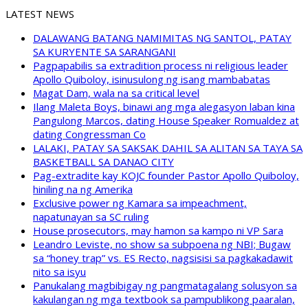
LATEST NEWS
DALAWANG BATANG NAMIMITAS NG SANTOL, PATAY
SA KURYENTE SA SARANGANI
Pagpapabilis sa extradition process ni religious leader
Apollo Quiboloy, isinusulong ng isang mambabatas
Magat Dam, wala na sa critical level
Ilang Maleta Boys, binawi ang mga alegasyon laban kina
Pangulong Marcos, dating House Speaker Romualdez at
dating Congressman Co
LALAKI, PATAY SA SAKSAK DAHIL SA ALITAN SA TAYA SA
BASKETBALL SA DANAO CITY
Pag-extradite kay KOJC founder Pastor Apollo Quiboloy,
hiniling na ng Amerika
Exclusive power ng Kamara sa impeachment,
napatunayan sa SC ruling
House prosecutors, may hamon sa kampo ni VP Sara
Leandro Leviste, no show sa subpoena ng NBI; Bugaw
sa “honey trap” vs. ES Recto, nagsisisi sa pagkakadawit
nito sa isyu
Panukalang magbibigay ng pangmatagalang solusyon sa
kakulangan ng mga textbook sa pampublikong paaralan,