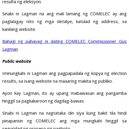
resulta ng eleksyon.
Sinabi ni Lagman na ang mali lamang ng COMELEC ay ang
paglalagay nito ng mga detalye, katulad ng address, sa
kanilang website.
Bahagi ng pahayag ni dating COMELEC Commissioner Gus
Lagman
Public website
Iminungkahi ni Lagman ang pagpapadala ng kopya ng election
results, sa isang website na maaaring makita ng publiko.
Ayon kay Lagman, ito ay upang mabawasan ang pangamba
hinggil sa pagkakaroon ng dagdag-bawas.
Sinabi ni Lagman na nagtataka din siya kung bakit tila hindi
pinapansin ng COMELEC ang mga mungkahi hinggil sa
seguridad ng proseso ng pagboto.