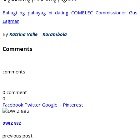
Bahagi ng pahayag ni dating COMELEC Commissioner Gus
Lagman
By
Katrina Valle | Karambola
Comments
comments
0 comment
0
Facebook
Twitter
Google +
Pinterest
DWIZ 882
previous post