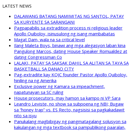
LATEST NEWS
DALAWANG BATANG NAMIMITAS NG SANTOL, PATAY
SA KURYENTE SA SARANGANI
Pagpapabilis sa extradition process ni religious leader
Apollo Quiboloy, isinusulong ng isang mambabatas
Magat Dam, wala na sa critical level
Ilang Maleta Boys, binawi ang mga alegasyon laban kina
Pangulong Marcos, dating House Speaker Romualdez at
dating Congressman Co
LALAKI, PATAY SA SAKSAK DAHIL SA ALITAN SA TAYA SA
BASKETBALL SA DANAO CITY
Pag-extradite kay KOJC founder Pastor Apollo Quiboloy,
hiniling na ng Amerika
Exclusive power ng Kamara sa impeachment,
napatunayan sa SC ruling
House prosecutors, may hamon sa kampo ni VP Sara
Leandro Leviste, no show sa subpoena ng NBI; Bugaw
sa “honey trap” vs. ES Recto, nagsisisi sa pagkakadawit
nito sa isyu
Panukalang magbibigay ng pangmatagalang solusyon sa
kakulangan ng mga textbook sa pampublikong paaralan,