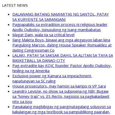
LATEST NEWS
DALAWANG BATANG NAMIMITAS NG SANTOL, PATAY
SA KURYENTE SA SARANGANI
Pagpapabilis sa extradition process ni religious leader
Apollo Quiboloy, isinusulong ng isang mambabatas
Magat Dam, wala na sa critical level
Ilang Maleta Boys, binawi ang mga alegasyon laban kina
Pangulong Marcos, dating House Speaker Romualdez at
dating Congressman Co
LALAKI, PATAY SA SAKSAK DAHIL SA ALITAN SA TAYA SA
BASKETBALL SA DANAO CITY
Pag-extradite kay KOJC founder Pastor Apollo Quiboloy,
hiniling na ng Amerika
Exclusive power ng Kamara sa impeachment,
napatunayan sa SC ruling
House prosecutors, may hamon sa kampo ni VP Sara
Leandro Leviste, no show sa subpoena ng NBI; Bugaw
sa “honey trap” vs. ES Recto, nagsisisi sa pagkakadawit
nito sa isyu
Panukalang magbibigay ng pangmatagalang solusyon sa
kakulangan ng mga textbook sa pampublikong paaralan,