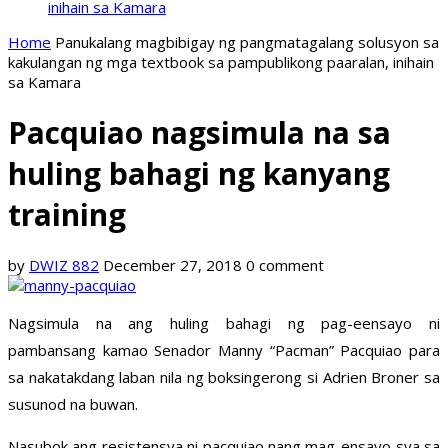
inihain sa Kamara
Home
Panukalang magbibigay ng pangmatagalang solusyon sa
kakulangan ng mga textbook sa pampublikong paaralan, inihain
sa Kamara
Pacquiao nagsimula na sa
huling bahagi ng kanyang
training
by
DWIZ 882
December 27, 2018
0 comment
Nagsimula na ang huling bahagi ng pag-eensayo ni
pambansang kamao Senador Manny “Pacman” Pacquiao para
sa nakatakdang laban nila ng boksingerong si Adrien Broner sa
susunod na buwan.
Nasubok ang resistensya ni pacquiao nang mag-ensayo sya sa