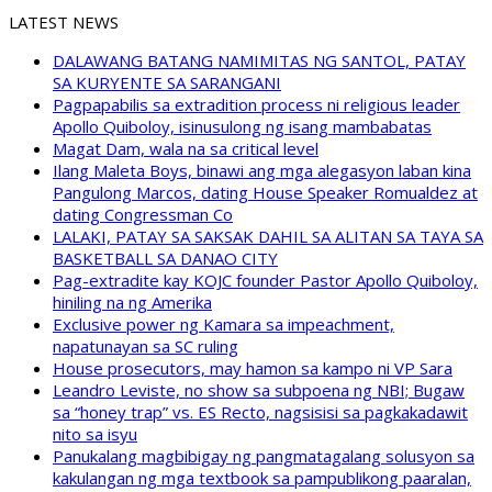
LATEST NEWS
DALAWANG BATANG NAMIMITAS NG SANTOL, PATAY
SA KURYENTE SA SARANGANI
Pagpapabilis sa extradition process ni religious leader
Apollo Quiboloy, isinusulong ng isang mambabatas
Magat Dam, wala na sa critical level
Ilang Maleta Boys, binawi ang mga alegasyon laban kina
Pangulong Marcos, dating House Speaker Romualdez at
dating Congressman Co
LALAKI, PATAY SA SAKSAK DAHIL SA ALITAN SA TAYA SA
BASKETBALL SA DANAO CITY
Pag-extradite kay KOJC founder Pastor Apollo Quiboloy,
hiniling na ng Amerika
Exclusive power ng Kamara sa impeachment,
napatunayan sa SC ruling
House prosecutors, may hamon sa kampo ni VP Sara
Leandro Leviste, no show sa subpoena ng NBI; Bugaw
sa “honey trap” vs. ES Recto, nagsisisi sa pagkakadawit
nito sa isyu
Panukalang magbibigay ng pangmatagalang solusyon sa
kakulangan ng mga textbook sa pampublikong paaralan,