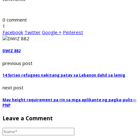
0 comment
1
Facebook
Twitter
Google +
Pinterest
DWIZ 882
previous post
14 Syrian refugees nakitang patay sa Lebanon dahil sa lamig
next post
May height requirement pa rin sa mga aplikante ng pagka-pulis—
PNP
Leave a Comment