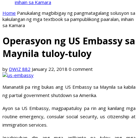
inihain sa Kamara
Home
Panukalang magbibigay ng pangmatagalang solusyon sa
kakulangan ng mga textbook sa pampublikong paaralan, inihain
sa Kamara
Operasyon ng US Embassy sa
Maynila tuloy-tuloy
by
DWIZ 882
January 22, 2018
0 comment
Mananatili pa ring bukas ang US Embassy sa Maynila sa kabila
ng partial government shutdown sa Amerika.
Ayon sa US Embassy, magpapatuloy pa rin ang kanilang mga
routine emergency, consular social security, us citizenship at
immigration services.
Inaabisuhan din ang mga aplikante na tuloy ang mga