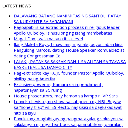
LATEST NEWS
DALAWANG BATANG NAMIMITAS NG SANTOL, PATAY
SA KURYENTE SA SARANGANI
Pagpapabilis sa extradition process ni religious leader
Apollo Quiboloy, isinusulong ng isang mambabatas
Magat Dam, wala na sa critical level
Ilang Maleta Boys, binawi ang mga alegasyon laban kina
Pangulong Marcos, dating House Speaker Romualdez at
dating Congressman Co
LALAKI, PATAY SA SAKSAK DAHIL SA ALITAN SA TAYA SA
BASKETBALL SA DANAO CITY
Pag-extradite kay KOJC founder Pastor Apollo Quiboloy,
hiniling na ng Amerika
Exclusive power ng Kamara sa impeachment,
napatunayan sa SC ruling
House prosecutors, may hamon sa kampo ni VP Sara
Leandro Leviste, no show sa subpoena ng NBI; Bugaw
sa “honey trap” vs. ES Recto, nagsisisi sa pagkakadawit
nito sa isyu
Panukalang magbibigay ng pangmatagalang solusyon sa
kakulangan ng mga textbook sa pampublikong paaralan,