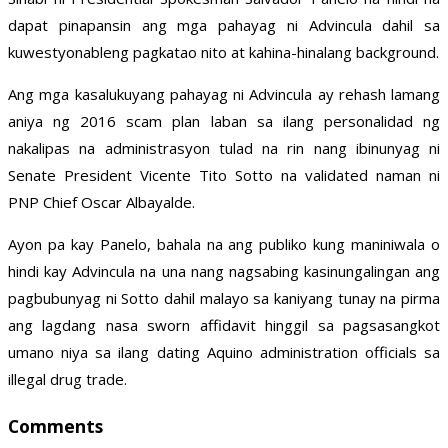
dapat pinapansin ang mga pahayag ni Advincula dahil sa
kuwestyonableng pagkatao nito at kahina-hinalang background.
Ang mga kasalukuyang pahayag ni Advincula ay rehash lamang
aniya ng 2016 scam plan laban sa ilang personalidad ng
nakalipas na administrasyon tulad na rin nang ibinunyag ni
Senate President Vicente Tito Sotto na validated naman ni
PNP Chief Oscar Albayalde.
Ayon pa kay Panelo, bahala na ang publiko kung maniniwala o
hindi kay Advincula na una nang nagsabing kasinungalingan ang
pagbubunyag ni Sotto dahil malayo sa kaniyang tunay na pirma
ang lagdang nasa sworn affidavit hinggil sa pagsasangkot
umano niya sa ilang dating Aquino administration officials sa
illegal drug trade.
Comments