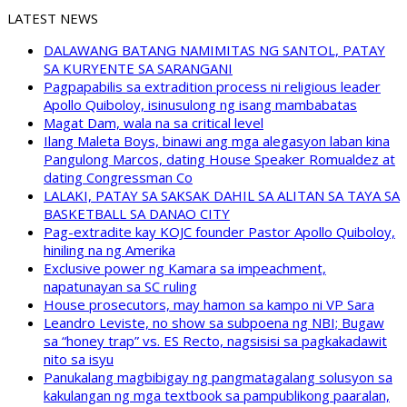
LATEST NEWS
DALAWANG BATANG NAMIMITAS NG SANTOL, PATAY
SA KURYENTE SA SARANGANI
Pagpapabilis sa extradition process ni religious leader
Apollo Quiboloy, isinusulong ng isang mambabatas
Magat Dam, wala na sa critical level
Ilang Maleta Boys, binawi ang mga alegasyon laban kina
Pangulong Marcos, dating House Speaker Romualdez at
dating Congressman Co
LALAKI, PATAY SA SAKSAK DAHIL SA ALITAN SA TAYA SA
BASKETBALL SA DANAO CITY
Pag-extradite kay KOJC founder Pastor Apollo Quiboloy,
hiniling na ng Amerika
Exclusive power ng Kamara sa impeachment,
napatunayan sa SC ruling
House prosecutors, may hamon sa kampo ni VP Sara
Leandro Leviste, no show sa subpoena ng NBI; Bugaw
sa “honey trap” vs. ES Recto, nagsisisi sa pagkakadawit
nito sa isyu
Panukalang magbibigay ng pangmatagalang solusyon sa
kakulangan ng mga textbook sa pampublikong paaralan,