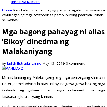
inihain sa Kamara
Home
Panukalang magbibigay ng pangmatagalang solusyon sa
kakulangan ng mga textbook sa pampublikong paaralan, inihain
sa Kamara
Mga bagong pahayag ni alias
‘Bikoy’ dinedma ng
Malakaniyang
by
Judith Estrada-Larino
May 13, 2019
0 comment
Minaliit lamang ng Malakaniyang ang mga panibagong claims ni
Peter Joemel Advincula alias ‘Bikoy’ na gawa gawa lang ng mga
kaalyado ng gobyerno ang mga dokumento sa mga
kinasasangkutan niyang krimen.
Sinabi ni Presidential Spokesman Salvador Panelo na hindi na