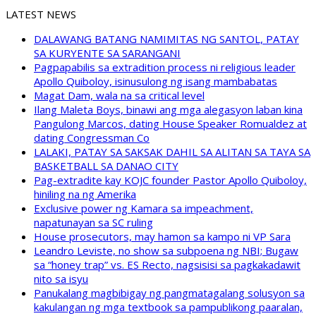
LATEST NEWS
DALAWANG BATANG NAMIMITAS NG SANTOL, PATAY
SA KURYENTE SA SARANGANI
Pagpapabilis sa extradition process ni religious leader
Apollo Quiboloy, isinusulong ng isang mambabatas
Magat Dam, wala na sa critical level
Ilang Maleta Boys, binawi ang mga alegasyon laban kina
Pangulong Marcos, dating House Speaker Romualdez at
dating Congressman Co
LALAKI, PATAY SA SAKSAK DAHIL SA ALITAN SA TAYA SA
BASKETBALL SA DANAO CITY
Pag-extradite kay KOJC founder Pastor Apollo Quiboloy,
hiniling na ng Amerika
Exclusive power ng Kamara sa impeachment,
napatunayan sa SC ruling
House prosecutors, may hamon sa kampo ni VP Sara
Leandro Leviste, no show sa subpoena ng NBI; Bugaw
sa “honey trap” vs. ES Recto, nagsisisi sa pagkakadawit
nito sa isyu
Panukalang magbibigay ng pangmatagalang solusyon sa
kakulangan ng mga textbook sa pampublikong paaralan,