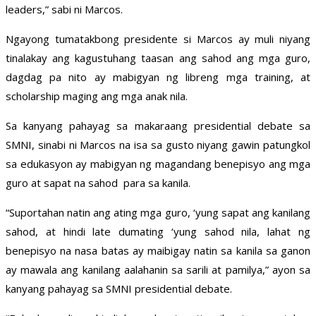
leaders,” sabi ni Marcos.
Ngayong tumatakbong presidente si Marcos ay muli niyang
tinalakay ang kagustuhang taasan ang sahod ang mga guro,
dagdag pa nito ay mabigyan ng libreng mga training, at
scholarship maging ang mga anak nila.
Sa kanyang pahayag sa makaraang presidential debate sa
SMNI, sinabi ni Marcos na isa sa gusto niyang gawin patungkol
sa edukasyon ay mabigyan ng magandang benepisyo ang mga
guro at sapat na sahod para sa kanila.
“Suportahan natin ang ating mga guro, ‘yung sapat ang kanilang
sahod, at hindi late dumating ‘yung sahod nila, lahat ng
benepisyo na nasa batas ay maibigay natin sa kanila sa ganon
ay mawala ang kanilang aalahanin sa sarili at pamilya,” ayon sa
kanyang pahayag sa SMNI presidential debate.