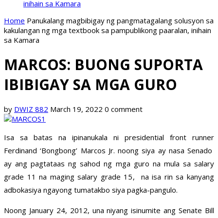
inihain sa Kamara
Home
Panukalang magbibigay ng pangmatagalang solusyon sa
kakulangan ng mga textbook sa pampublikong paaralan, inihain
sa Kamara
MARCOS: BUONG SUPORTA
IBIBIGAY SA MGA GURO
by
DWIZ 882
March 19, 2022
0 comment
Isa sa batas na ipinanukala ni presidential front runner
Ferdinand ‘Bongbong’ Marcos Jr. noong siya ay nasa Senado
ay ang pagtataas ng sahod ng mga guro na mula sa salary
grade 11 na maging salary grade 15, na isa rin sa kanyang
adbokasiya ngayong tumatakbo siya pagka-pangulo.
Noong January 24, 2012, una niyang isinumite ang Senate Bill