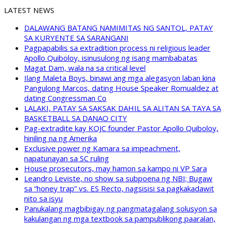
LATEST NEWS
DALAWANG BATANG NAMIMITAS NG SANTOL, PATAY
SA KURYENTE SA SARANGANI
Pagpapabilis sa extradition process ni religious leader
Apollo Quiboloy, isinusulong ng isang mambabatas
Magat Dam, wala na sa critical level
Ilang Maleta Boys, binawi ang mga alegasyon laban kina
Pangulong Marcos, dating House Speaker Romualdez at
dating Congressman Co
LALAKI, PATAY SA SAKSAK DAHIL SA ALITAN SA TAYA SA
BASKETBALL SA DANAO CITY
Pag-extradite kay KOJC founder Pastor Apollo Quiboloy,
hiniling na ng Amerika
Exclusive power ng Kamara sa impeachment,
napatunayan sa SC ruling
House prosecutors, may hamon sa kampo ni VP Sara
Leandro Leviste, no show sa subpoena ng NBI; Bugaw
sa “honey trap” vs. ES Recto, nagsisisi sa pagkakadawit
nito sa isyu
Panukalang magbibigay ng pangmatagalang solusyon sa
kakulangan ng mga textbook sa pampublikong paaralan,