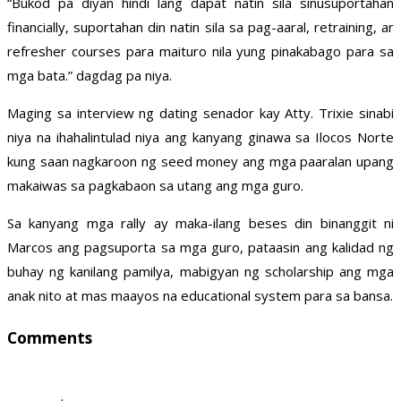
“Bukod pa diyan hindi lang dapat natin sila sinusuportahan
financially, suportahan din natin sila sa pag-aaral, retraining, ar
refresher courses para maituro nila yung pinakabago para sa
mga bata.” dagdag pa niya.
Maging sa interview ng dating senador kay Atty. Trixie sinabi
niya na ihahalintulad niya ang kanyang ginawa sa Ilocos Norte
kung saan nagkaroon ng seed money ang mga paaralan upang
makaiwas sa pagkabaon sa utang ang mga guro.
Sa kanyang mga rally ay maka-ilang beses din binanggit ni
Marcos ang pagsuporta sa mga guro, pataasin ang kalidad ng
buhay ng kanilang pamilya, mabigyan ng scholarship ang mga
anak nito at mas maayos na educational system para sa bansa.
Comments