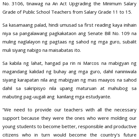
No. 3106, tinawag na An Act Upgrading the Minimum Salary
Grade of Public School Teachers from Salary Grade 11 to 15.
Sa kasamaang palad, hindi umusad sa first reading kaya inihain
niya sa pangalawang pagkakataon ang Senate Bill No. 109 na
muling naglalayon ng pagtaas ng sahod ng mga guro, subalit
muli siyang nabigo na maisabatas ito.
Sa kabila ng lahat, hangad pa rin ni Marcos na mabigyan ng
magandang kalidad ng buhay ang mga guro, dahil naniniwala
siyang karapatan nila ang mabigyan ng mas maayos na sahod
dahil sa sakripisyo nila upang maturuan at mahubog sa
mabuting pag-uugali ang kanilang mga estudyante.
“We need to provide our teachers with all the necessary
support because they were the ones who were molding our
young students to become better, responsible and productive
citizens who in turn would become the country’s future