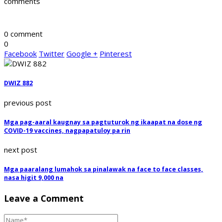
comments
0 comment
0
Facebook
Twitter
Google +
Pinterest
DWIZ 882
previous post
Mga pag-aaral kaugnay sa pagtuturok ng ikaapat na dose ng
COVID-19 vaccines, nagpapatuloy pa rin
next post
Mga paaralang lumahok sa pinalawak na face to face classes,
nasa higit 9,000 na
Leave a Comment