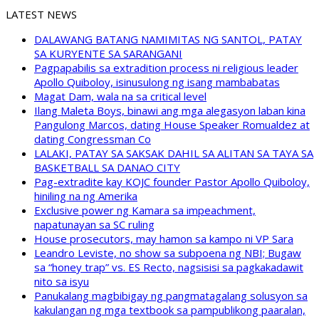
LATEST NEWS
DALAWANG BATANG NAMIMITAS NG SANTOL, PATAY
SA KURYENTE SA SARANGANI
Pagpapabilis sa extradition process ni religious leader
Apollo Quiboloy, isinusulong ng isang mambabatas
Magat Dam, wala na sa critical level
Ilang Maleta Boys, binawi ang mga alegasyon laban kina
Pangulong Marcos, dating House Speaker Romualdez at
dating Congressman Co
LALAKI, PATAY SA SAKSAK DAHIL SA ALITAN SA TAYA SA
BASKETBALL SA DANAO CITY
Pag-extradite kay KOJC founder Pastor Apollo Quiboloy,
hiniling na ng Amerika
Exclusive power ng Kamara sa impeachment,
napatunayan sa SC ruling
House prosecutors, may hamon sa kampo ni VP Sara
Leandro Leviste, no show sa subpoena ng NBI; Bugaw
sa “honey trap” vs. ES Recto, nagsisisi sa pagkakadawit
nito sa isyu
Panukalang magbibigay ng pangmatagalang solusyon sa
kakulangan ng mga textbook sa pampublikong paaralan,