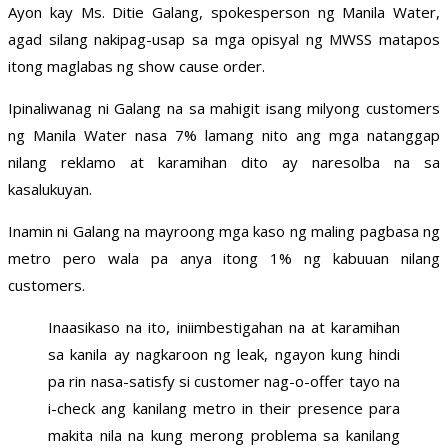
Ayon kay Ms. Ditie Galang, spokesperson ng Manila Water,
agad silang nakipag-usap sa mga opisyal ng MWSS matapos
itong maglabas ng show cause order.
Ipinaliwanag ni Galang na sa mahigit isang milyong customers
ng Manila Water nasa 7% lamang nito ang mga natanggap
nilang reklamo at karamihan dito ay naresolba na sa
kasalukuyan.
Inamin ni Galang na mayroong mga kaso ng maling pagbasa ng
metro pero wala pa anya itong 1% ng kabuuan nilang
customers.
Inaasikaso na ito, iniimbestigahan na at karamihan
sa kanila ay nagkaroon ng leak, ngayon kung hindi
pa rin nasa-satisfy si customer nag-o-offer tayo na
i-check ang kanilang metro in their presence para
makita nila na kung merong problema sa kanilang