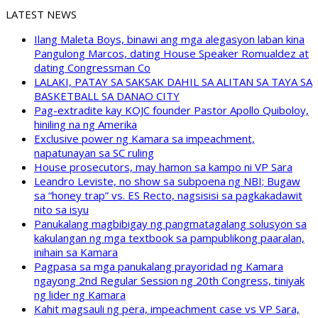
LATEST NEWS
Ilang Maleta Boys, binawi ang mga alegasyon laban kina
Pangulong Marcos, dating House Speaker Romualdez at
dating Congressman Co
LALAKI, PATAY SA SAKSAK DAHIL SA ALITAN SA TAYA SA
BASKETBALL SA DANAO CITY
Pag-extradite kay KOJC founder Pastor Apollo Quiboloy,
hiniling na ng Amerika
Exclusive power ng Kamara sa impeachment,
napatunayan sa SC ruling
House prosecutors, may hamon sa kampo ni VP Sara
Leandro Leviste, no show sa subpoena ng NBI; Bugaw
sa “honey trap” vs. ES Recto, nagsisisi sa pagkakadawit
nito sa isyu
Panukalang magbibigay ng pangmatagalang solusyon sa
kakulangan ng mga textbook sa pampublikong paaralan,
inihain sa Kamara
Pagpasa sa mga panukalang prayoridad ng Kamara
ngayong 2nd Regular Session ng 20th Congress, tiniyak
ng lider ng Kamara
Kahit magsauli ng pera, impeachment case vs VP Sara,