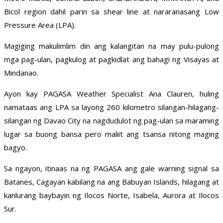
Bicol region dahil parin sa shear line at nararanasang Low
Pressure Area (LPA).
Magiging makulimlim din ang kalangitan na may pulu-pulong
mga pag-ulan, pagkulog at pagkidlat ang bahagi ng Visayas at
Mindanao.
Ayon kay PAGASA Weather Specialist Ana Clauren, huling
namataas ang LPA sa layong 260 kilometro silangan-hilagang-
silangan ng Davao City na nagdudulot ng pag-ulan sa maraming
lugar sa buong bansa pero maliit ang tsansa nitong maging
bagyo.
Sa ngayon, itinaas na ng PAGASA ang gale warning signal sa
Batanes, Cagayan kabilang na ang Babuyan Islands, hilagang at
kanlurang baybayin ng Ilocos Norte, Isabela, Aurora at Ilocos
Sur.