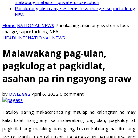
malabong mabura – private prosecution
Panukalang alisin ang systems loss charge, suportado ng
NEA
Home
NATIONAL NEWS
Panukalang alisin ang systems loss
charge, suportado ng NEA
HEADLINES
NATIONAL NEWS
Malawakang pag-ulan,
pagkulog at pagkidlat,
asahan pa rin ngayong araw
by
DWIZ 882
April 6, 2022
0 comment
Patuloy paring makakaranas ng maulap na kalangitan na may
kalat-kalat hanggang sa malawakang pag-ulan, pagkulog at
pagkidlat ang malaking bahagi ng Luzon kabilang na dito ang
Metro Manila, Central Luzon, CALABARZON, MIMAROPA, and