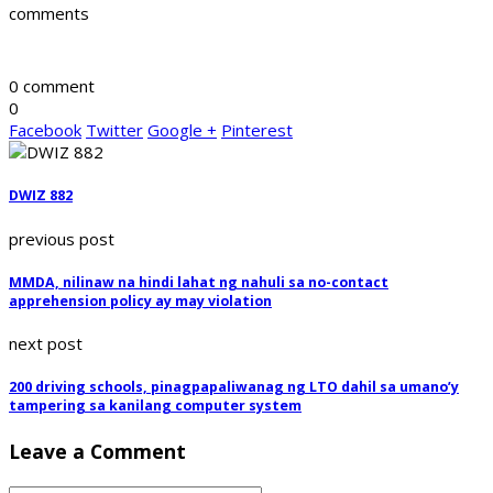
comments
0 comment
0
Facebook
Twitter
Google +
Pinterest
DWIZ 882
previous post
MMDA, nilinaw na hindi lahat ng nahuli sa no-contact
apprehension policy ay may violation
next post
200 driving schools, pinagpapaliwanag ng LTO dahil sa umano’y
tampering sa kanilang computer system
Leave a Comment