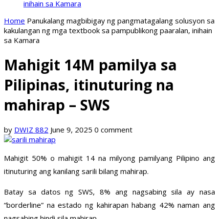
inihain sa Kamara
Home
Panukalang magbibigay ng pangmatagalang solusyon sa
kakulangan ng mga textbook sa pampublikong paaralan, inihain
sa Kamara
Mahigit 14M pamilya sa
Pilipinas, itinuturing na
mahirap – SWS
by
DWIZ 882
June 9, 2025
0 comment
Mahigit 50% o mahigit 14 na milyong pamilyang Pilipino ang
itinuturing ang kanilang sarili bilang mahirap.
Batay sa datos ng SWS, 8% ang nagsabing sila ay nasa
“borderline” na estado ng kahirapan habang 42% naman ang
nagsabing hindi sila mahirap.