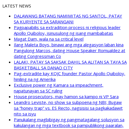
LATEST NEWS
DALAWANG BATANG NAMIMITAS NG SANTOL, PATAY
SA KURYENTE SA SARANGANI
Pagpapabilis sa extradition process ni religious leader
Apollo Quiboloy, isinusulong ng isang mambabatas
Magat Dam, wala na sa critical level
Ilang Maleta Boys, binawi ang mga alegasyon laban kina
Pangulong Marcos, dating House Speaker Romualdez at
dating Congressman Co
LALAKI, PATAY SA SAKSAK DAHIL SA ALITAN SA TAYA SA
BASKETBALL SA DANAO CITY
Pag-extradite kay KOJC founder Pastor Apollo Quiboloy,
hiniling na ng Amerika
Exclusive power ng Kamara sa impeachment,
napatunayan sa SC ruling
House prosecutors, may hamon sa kampo ni VP Sara
Leandro Leviste, no show sa subpoena ng NBI; Bugaw
sa “honey trap” vs. ES Recto, nagsisisi sa pagkakadawit
nito sa isyu
Panukalang magbibigay ng pangmatagalang solusyon sa
kakulangan ng mga textbook sa pampublikong paaralan,