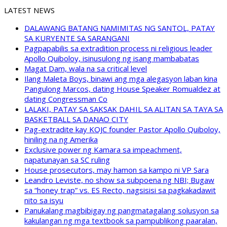
LATEST NEWS
DALAWANG BATANG NAMIMITAS NG SANTOL, PATAY
SA KURYENTE SA SARANGANI
Pagpapabilis sa extradition process ni religious leader
Apollo Quiboloy, isinusulong ng isang mambabatas
Magat Dam, wala na sa critical level
Ilang Maleta Boys, binawi ang mga alegasyon laban kina
Pangulong Marcos, dating House Speaker Romualdez at
dating Congressman Co
LALAKI, PATAY SA SAKSAK DAHIL SA ALITAN SA TAYA SA
BASKETBALL SA DANAO CITY
Pag-extradite kay KOJC founder Pastor Apollo Quiboloy,
hiniling na ng Amerika
Exclusive power ng Kamara sa impeachment,
napatunayan sa SC ruling
House prosecutors, may hamon sa kampo ni VP Sara
Leandro Leviste, no show sa subpoena ng NBI; Bugaw
sa “honey trap” vs. ES Recto, nagsisisi sa pagkakadawit
nito sa isyu
Panukalang magbibigay ng pangmatagalang solusyon sa
kakulangan ng mga textbook sa pampublikong paaralan,