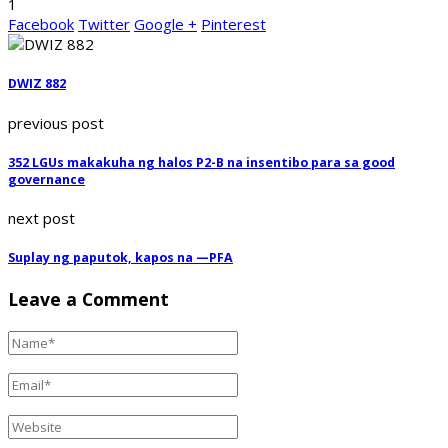
1
Facebook
Twitter
Google +
Pinterest
DWIZ 882
previous post
352 LGUs makakuha ng halos P2-B na insentibo para sa good
governance
next post
Suplay ng paputok, kapos na —PFA
Leave a Comment