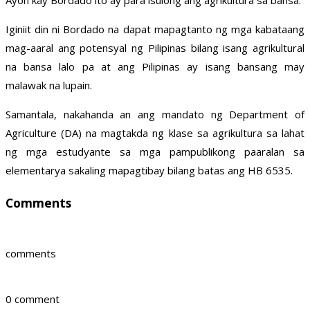
Ayon kay Bordado ito ay para isulong ang agrikultura sa bansa.
Iginiit din ni Bordado na dapat mapagtanto ng mga kabataang
mag-aaral ang potensyal ng Pilipinas bilang isang agrikultural
na bansa lalo pa at ang Pilipinas ay isang bansang may
malawak na lupain.
Samantala, nakahanda an ang mandato ng Department of
Agriculture (DA) na magtakda ng klase sa agrikultura sa lahat
ng mga estudyante sa mga pampublikong paaralan sa
elementarya sakaling mapagtibay bilang batas ang HB 6535.
Comments
comments
0 comment