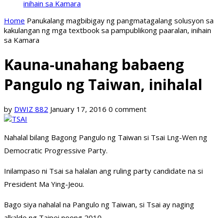
inihain sa Kamara
Home
Panukalang magbibigay ng pangmatagalang solusyon sa
kakulangan ng mga textbook sa pampublikong paaralan, inihain
sa Kamara
Kauna-unahang babaeng
Pangulo ng Taiwan, inihalal
by
DWIZ 882
January 17, 2016
0 comment
Nahalal bilang Bagong Pangulo ng Taiwan si Tsai Lng-Wen ng
Democratic Progressive Party.
Inilampaso ni Tsai sa halalan ang ruling party candidate na si
President Ma Ying-Jeou.
Bago siya nahalal na Pangulo ng Taiwan, si Tsai ay naging
alkalde ng Taipei noong 2010.