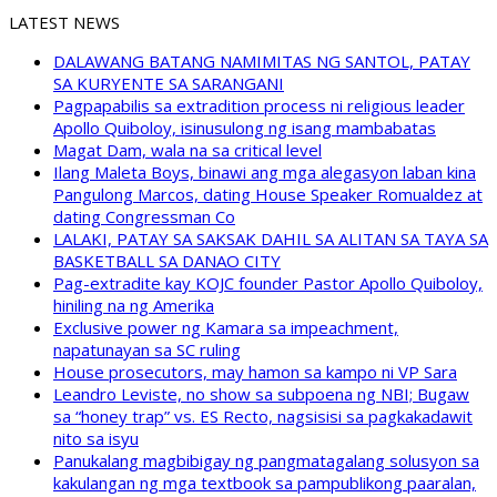
LATEST NEWS
DALAWANG BATANG NAMIMITAS NG SANTOL, PATAY
SA KURYENTE SA SARANGANI
Pagpapabilis sa extradition process ni religious leader
Apollo Quiboloy, isinusulong ng isang mambabatas
Magat Dam, wala na sa critical level
Ilang Maleta Boys, binawi ang mga alegasyon laban kina
Pangulong Marcos, dating House Speaker Romualdez at
dating Congressman Co
LALAKI, PATAY SA SAKSAK DAHIL SA ALITAN SA TAYA SA
BASKETBALL SA DANAO CITY
Pag-extradite kay KOJC founder Pastor Apollo Quiboloy,
hiniling na ng Amerika
Exclusive power ng Kamara sa impeachment,
napatunayan sa SC ruling
House prosecutors, may hamon sa kampo ni VP Sara
Leandro Leviste, no show sa subpoena ng NBI; Bugaw
sa “honey trap” vs. ES Recto, nagsisisi sa pagkakadawit
nito sa isyu
Panukalang magbibigay ng pangmatagalang solusyon sa
kakulangan ng mga textbook sa pampublikong paaralan,