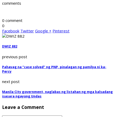
comments
0 comment
0
Facebook
Twitter
Google +
Pinterest
DWIZ 882
previous post
Pahayag na “case solved” ng PNP, pinalagan ng pamilya ni ka-
Percy
next post
Manila City government, naglabas ng listahan ng mga kalsadang
isasara ngayong Undas
Leave a Comment