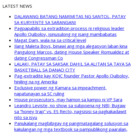
LATEST NEWS
DALAWANG BATANG NAMIMITAS NG SANTOL, PATAY
SA KURYENTE SA SARANGANI
Pagpapabilis sa extradition process ni religious leader
Apollo Quiboloy, isinusulong ng isang mambabatas
Magat Dam, wala na sa critical level
Ilang Maleta Boys, binawi ang mga alegasyon laban kina
Pangulong Marcos, dating House Speaker Romualdez at
dating Congressman Co
LALAKI, PATAY SA SAKSAK DAHIL SA ALITAN SA TAYA SA
BASKETBALL SA DANAO CITY
Pag-extradite kay KOJC founder Pastor Apollo Quiboloy,
hiniling na ng Amerika
Exclusive power ng Kamara sa impeachment,
napatunayan sa SC ruling
House prosecutors, may hamon sa kampo ni VP Sara
Leandro Leviste, no show sa subpoena ng NBI; Bugaw
sa “honey trap” vs. ES Recto, nagsisisi sa pagkakadawit
nito sa isyu
Panukalang magbibigay ng pangmatagalang solusyon sa
kakulangan ng mga textbook sa pampublikong paaralan,