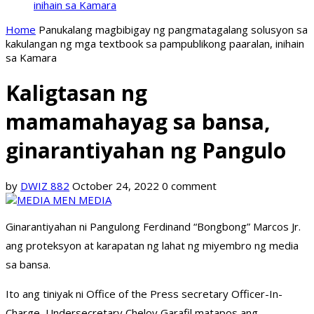
inihain sa Kamara
Home
Panukalang magbibigay ng pangmatagalang solusyon sa
kakulangan ng mga textbook sa pampublikong paaralan, inihain
sa Kamara
Kaligtasan ng
mamamahayag sa bansa,
ginarantiyahan ng Pangulo
by
DWIZ 882
October 24, 2022
0 comment
Ginarantiyahan ni Pangulong Ferdinand “Bongbong” Marcos Jr.
ang proteksyon at karapatan ng lahat ng miyembro ng media
sa bansa.
Ito ang tiniyak ni Office of the Press secretary Officer-In-
Charge, Undersecretary Cheloy Garafil matapos ang