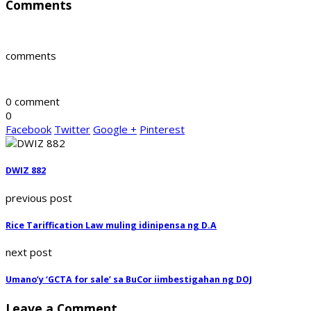
Comments
comments
0 comment
0
Facebook
Twitter
Google +
Pinterest
DWIZ 882
previous post
Rice Tariffication Law muling idinipensa ng D.A
next post
Umano’y ‘GCTA for sale’ sa BuCor iimbestigahan ng DOJ
Leave a Comment