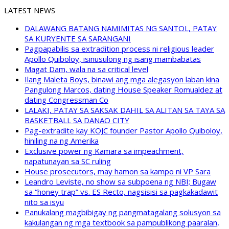
LATEST NEWS
DALAWANG BATANG NAMIMITAS NG SANTOL, PATAY
SA KURYENTE SA SARANGANI
Pagpapabilis sa extradition process ni religious leader
Apollo Quiboloy, isinusulong ng isang mambabatas
Magat Dam, wala na sa critical level
Ilang Maleta Boys, binawi ang mga alegasyon laban kina
Pangulong Marcos, dating House Speaker Romualdez at
dating Congressman Co
LALAKI, PATAY SA SAKSAK DAHIL SA ALITAN SA TAYA SA
BASKETBALL SA DANAO CITY
Pag-extradite kay KOJC founder Pastor Apollo Quiboloy,
hiniling na ng Amerika
Exclusive power ng Kamara sa impeachment,
napatunayan sa SC ruling
House prosecutors, may hamon sa kampo ni VP Sara
Leandro Leviste, no show sa subpoena ng NBI; Bugaw
sa “honey trap” vs. ES Recto, nagsisisi sa pagkakadawit
nito sa isyu
Panukalang magbibigay ng pangmatagalang solusyon sa
kakulangan ng mga textbook sa pampublikong paaralan,