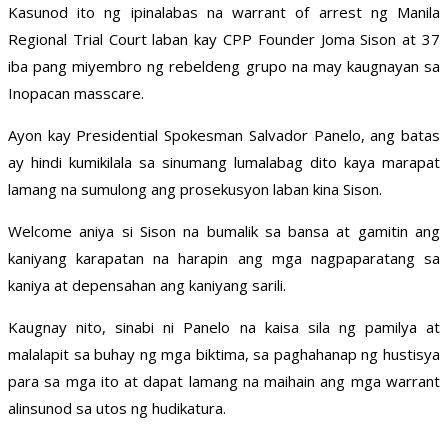
Kasunod ito ng ipinalabas na warrant of arrest ng Manila
Regional Trial Court laban kay CPP Founder Joma Sison at 37
iba pang miyembro ng rebeldeng grupo na may kaugnayan sa
Inopacan masscare.
Ayon kay Presidential Spokesman Salvador Panelo, ang batas
ay hindi kumikilala sa sinumang lumalabag dito kaya marapat
lamang na sumulong ang prosekusyon laban kina Sison.
Welcome aniya si Sison na bumalik sa bansa at gamitin ang
kaniyang karapatan na harapin ang mga nagpaparatang sa
kaniya at depensahan ang kaniyang sarili.
Kaugnay nito, sinabi ni Panelo na kaisa sila ng pamilya at
malalapit sa buhay ng mga biktima, sa paghahanap ng hustisya
para sa mga ito at dapat lamang na maihain ang mga warrant
alinsunod sa utos ng hudikatura.