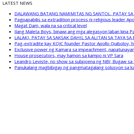
LATEST NEWS
DALAWANG BATANG NAMIMITAS NG SANTOL, PATAY SA
Pagpapabilis sa extradition process ni religious leader A
Magat Dam, wala na sa critical level
Ilang Maleta Boys, binawi ang mga alegasyon laban kina
LALAKI, PATAY SA SAKSAK DAHIL SA ALITAN SA TAYA S
Pag-extradite kay KOJC founder Pastor Apollo Quiboloy, hi
Exclusive power ng Kamara sa impeachment, napatunayan 
House prosecutors, may hamon sa kampo ni VP Sara
Leandro Leviste, no show sa subpoena ng NBI; Bugaw sa “h
Panukalang magbibigay ng pangmatagalang solusyon sa ka