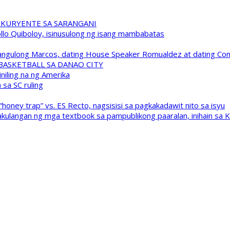
 KURYENTE SA SARANGANI
pollo Quiboloy, isinusulong ng isang mambabatas
 Pangulong Marcos, dating House Speaker Romualdez at dating C
A BASKETBALL SA DANAO CITY
niling na ng Amerika
sa SC ruling
oney trap” vs. ES Recto, nagsisisi sa pagkakadawit nito sa isyu
kulangan ng mga textbook sa pampublikong paaralan, inihain sa 