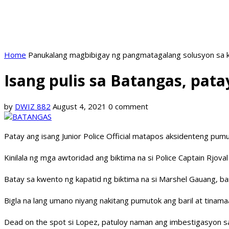
Home
Panukalang magbibigay ng pangmatagalang solusyon sa k
Isang pulis sa Batangas, pat
by
DWIZ 882
August 4, 2021
0 comment
Patay ang isang Junior Police Official matapos aksidenteng pumu
Kinilala ng mga awtoridad ang biktima na si Police Captain Rj
Batay sa kwento ng kapatid ng biktima na si Marshel Gauang, ban
Bigla na lang umano niyang nakitang pumutok ang baril at tinama
Dead on the spot si Lopez, patuloy naman ang imbestigasyon sa