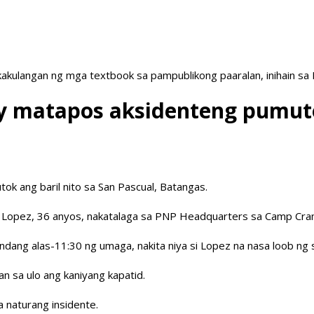
akulangan ng mga textbook sa pampublikong paaralan, inihain sa
ay matapos aksidenteng pumut
tok ang baril nito sa San Pascual, Batangas.
oval Lopez, 36 anyos, nakatalaga sa PNP Headquarters sa Camp Cr
dang alas-11:30 ng umaga, nakita niya si Lopez na nasa loob ng s
an sa ulo ang kaniyang kapatid.
 naturang insidente.