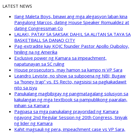
LATEST NEWS
Ilang Maleta Boys, binawi ang mga alegasyon laban kina
Pangulong Marcos, dating House Speaker Romualdez at
dating Congressman Co
LALAKI, PATAY SA SAKSAK DAHIL SA ALITAN SA TAYA SA
BASKETBALL SA DANAO CITY
Pag-extradite kay KOJC founder Pastor Apollo Quiboloy,
hiniling na ng Amerika
Exclusive power ng Kamara sa impeachment,
napatunayan sa SC ruling
House prosecutors, may hamon sa kampo ni VP Sara
Leandro Leviste, no show sa subpoena ng NBI; Bugaw
sa “honey trap” vs. ES Recto, nagsisisi sa pagkakadawit
nito sa isyu
Panukalang magbibigay ng pangmatagalang solusyon sa
kakulangan ng mga textbook sa pampublikong paaralan,
inihain sa Kamara
Pagpasa sa mga panukalang prayoridad ng Kamara
ngayong 2nd Regular Session ng 20th Congress, tiniyak
ng lider ng Kamara
Kahit magsauli ng pera, impeachment case vs VP Sara,