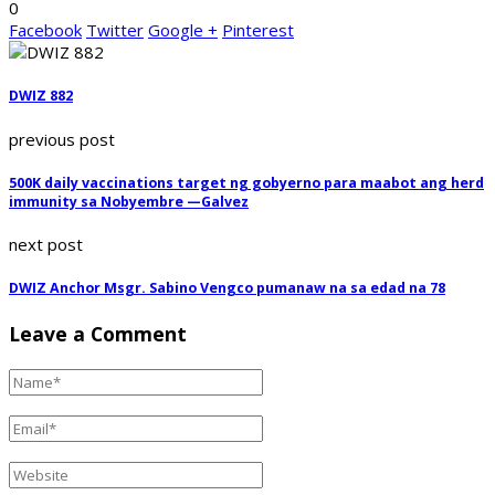
0
Facebook
Twitter
Google +
Pinterest
DWIZ 882
previous post
500K daily vaccinations target ng gobyerno para maabot ang herd
immunity sa Nobyembre —Galvez
next post
DWIZ Anchor Msgr. Sabino Vengco pumanaw na sa edad na 78
Leave a Comment