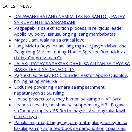
LATEST NEWS
DALAWANG BATANG NAMIMITAS NG SANTOL, PATAY
SA KURYENTE SA SARANGANI
Pagpapabilis sa extradition process ni religious leader
Apollo Quiboloy, isinusulong ng isang mambabatas
Magat Dam, wala na sa critical level
Ilang Maleta Boys, binawi ang mga alegasyon laban kina
Pangulong Marcos, dating House Speaker Romualdez at
dating Congressman Co
LALAKI, PATAY SA SAKSAK DAHIL SA ALITAN SA TAYA SA
BASKETBALL SA DANAO CITY
Pag-extradite kay KOJC founder Pastor Apollo Quiboloy,
hiniling na ng Amerika
Exclusive power ng Kamara sa impeachment,
napatunayan sa SC ruling
House prosecutors, may hamon sa kampo ni VP Sara
Leandro Leviste, no show sa subpoena ng NBI; Bugaw
sa “honey trap” vs. ES Recto, nagsisisi sa pagkakadawit
nito sa isyu
Panukalang magbibigay ng pangmatagalang solusyon sa
kakulangan ng mga textbook sa pampublikong paaralan,