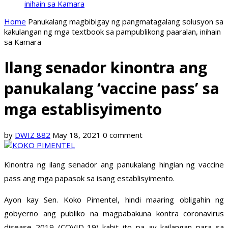
inihain sa Kamara
Home
Panukalang magbibigay ng pangmatagalang solusyon sa
kakulangan ng mga textbook sa pampublikong paaralan, inihain
sa Kamara
Ilang senador kinontra ang
panukalang ‘vaccine pass’ sa
mga establisyimento
by
DWIZ 882
May 18, 2021
0 comment
Kinontra ng ilang senador ang panukalang hingian ng vaccine
pass ang mga papasok sa isang establisyimento.
Ayon kay Sen. Koko Pimentel, hindi maaring obligahin ng
gobyerno ang publiko na magpabakuna kontra coronavirus
disease 2019 (COVID-19) kahit ito pa ay kailangan para sa