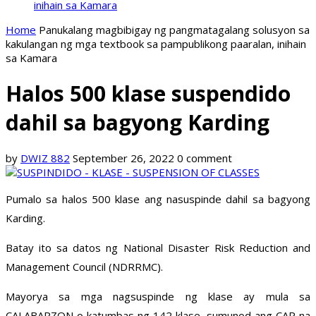
inihain sa Kamara
Home
Panukalang magbibigay ng pangmatagalang solusyon sa
kakulangan ng mga textbook sa pampublikong paaralan, inihain
sa Kamara
Halos 500 klase suspendido
dahil sa bagyong Karding
by
DWIZ 882
September 26, 2022
0 comment
Pumalo sa halos 500 klase ang nasuspinde dahil sa bagyong
Karding.
Batay ito sa datos ng National Disaster Risk Reduction and
Management Council (NDRRMC).
Mayorya sa mga nagsuspinde ng klase ay mula sa
CALABARZON o katumbas ng 142 klase, sumunod ang CAR na