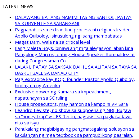
LATEST NEWS
DALAWANG BATANG NAMIMITAS NG SANTOL, PATAY
SA KURYENTE SA SARANGANI
Pagpapabilis sa extradition process ni religious leader
Apollo Quiboloy, isinusulong ng isang mambabatas
Magat Dam, wala na sa critical level
Ilang Maleta Boys, binawi ang mga alegasyon laban kina
Pangulong Marcos, dating House Speaker Romualdez at
dating Congressman Co
LALAKI, PATAY SA SAKSAK DAHIL SA ALITAN SA TAYA SA
BASKETBALL SA DANAO CITY
Pag-extradite kay KOJC founder Pastor Apollo Quiboloy,
hiniling na ng Amerika
Exclusive power ng Kamara sa impeachment,
napatunayan sa SC ruling
House prosecutors, may hamon sa kampo ni VP Sara
Leandro Leviste, no show sa subpoena ng NBI; Bugaw
sa “honey trap” vs. ES Recto, nagsisisi sa pagkakadawit
nito sa isyu
Panukalang magbibigay ng pangmatagalang solusyon sa
kakulangan ng mga textbook sa pampublikong paaralan,