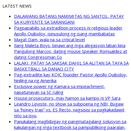
LATEST NEWS
DALAWANG BATANG NAMIMITAS NG SANTOL, PATAY
SA KURYENTE SA SARANGANI
Pagpapabilis sa extradition process ni religious leader
Apollo Quiboloy, isinusulong ng isang mambabatas
Magat Dam, wala na sa critical level
Ilang Maleta Boys, binawi ang mga alegasyon laban kina
Pangulong Marcos, dating House Speaker Romualdez at
dating Congressman Co
LALAKI, PATAY SA SAKSAK DAHIL SA ALITAN SA TAYA SA
BASKETBALL SA DANAO CITY
Pag-extradite kay KOJC founder Pastor Apollo Quiboloy,
hiniling na ng Amerika
Exclusive power ng Kamara sa impeachment,
napatunayan sa SC ruling
House prosecutors, may hamon sa kampo ni VP Sara
Leandro Leviste, no show sa subpoena ng NBI; Bugaw
sa “honey trap” vs. ES Recto, nagsisisi sa pagkakadawit
nito sa isyu
Panukalang magbibigay ng pangmatagalang solusyon sa
kakulangan ng mga textbook sa pampublikong paaralan,