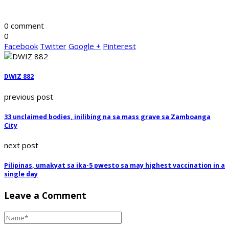
0 comment
0
Facebook
Twitter
Google +
Pinterest
DWIZ 882
previous post
33 unclaimed bodies, inilibing na sa mass grave sa Zamboanga
City
next post
Pilipinas, umakyat sa ika-5 pwesto sa may highest vaccination in a
single day
Leave a Comment