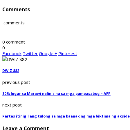
Comments
comments
0 comment
0
Facebook
Twitter
Google +
Pinterest
DWIZ 882
previous post
30% lugar sa Marawi nalinis na sa mga pampasabog – AFP
next post
Partas itinigil ang tulong sa mga kaanak ng mga biktima ng akside
Leave a Comment