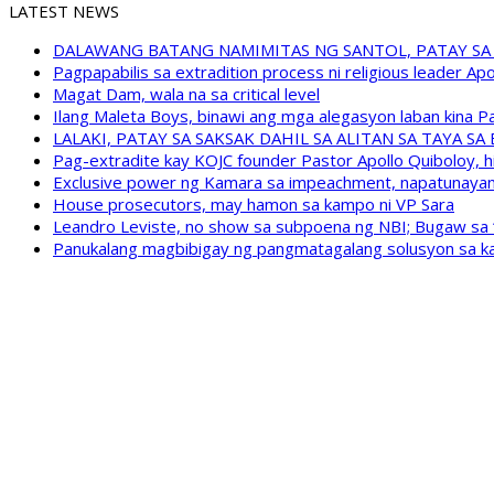
LATEST NEWS
DALAWANG BATANG NAMIMITAS NG SANTOL, PATAY SA
Pagpapabilis sa extradition process ni religious leader A
Magat Dam, wala na sa critical level
Ilang Maleta Boys, binawi ang mga alegasyon laban kina
LALAKI, PATAY SA SAKSAK DAHIL SA ALITAN SA TAYA S
Pag-extradite kay KOJC founder Pastor Apollo Quiboloy, hi
Exclusive power ng Kamara sa impeachment, napatunayan 
House prosecutors, may hamon sa kampo ni VP Sara
Leandro Leviste, no show sa subpoena ng NBI; Bugaw sa “h
Panukalang magbibigay ng pangmatagalang solusyon sa ka