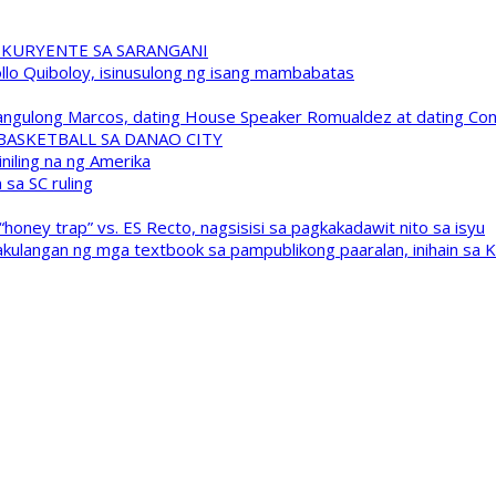
 KURYENTE SA SARANGANI
pollo Quiboloy, isinusulong ng isang mambabatas
 Pangulong Marcos, dating House Speaker Romualdez at dating C
A BASKETBALL SA DANAO CITY
niling na ng Amerika
sa SC ruling
oney trap” vs. ES Recto, nagsisisi sa pagkakadawit nito sa isyu
kulangan ng mga textbook sa pampublikong paaralan, inihain sa 