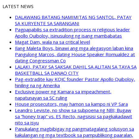
LATEST NEWS
DALAWANG BATANG NAMIMITAS NG SANTOL, PATAY
SA KURYENTE SA SARANGANI
Pagpapabilis sa extradition process ni religious leader
Apollo Quiboloy, isinusulong ng isang mambabatas
Magat Dam, wala na sa critical level
Ilang Maleta Boys, binawi ang mga alegasyon laban kina
Pangulong Marcos, dating House Speaker Romualdez at
dating Congressman Co
LALAKI, PATAY SA SAKSAK DAHIL SA ALITAN SA TAYA SA
BASKETBALL SA DANAO CITY
Pag-extradite kay KOJC founder Pastor Apollo Quiboloy,
hiniling na ng Amerika
Exclusive power ng Kamara sa impeachment,
napatunayan sa SC ruling
House prosecutors, may hamon sa kampo ni VP Sara
Leandro Leviste, no show sa subpoena ng NBI; Bugaw
sa “honey trap” vs. ES Recto, nagsisisi sa pagkakadawit
nito sa isyu
Panukalang magbibigay ng pangmatagalang solusyon sa
kakulangan ng mga textbook sa pampublikong paaralan,