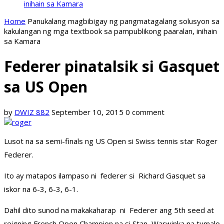
inihain sa Kamara
Home
Panukalang magbibigay ng pangmatagalang solusyon sa
kakulangan ng mga textbook sa pampublikong paaralan, inihain
sa Kamara
Federer pinatalsik si Gasquet
sa US Open
by
DWIZ 882
September 10, 2015
0 comment
Lusot na sa semi-finals ng US Open si Swiss tennis star Roger
Federer.
Ito ay matapos ilampaso ni federer si Richard Gasquet sa
iskor na 6-3, 6-3, 6-1.
Dahil dito sunod na makakaharap ni Federer ang 5th seed at
reigning French Open Champion na si Stan Warwinka na tumalo