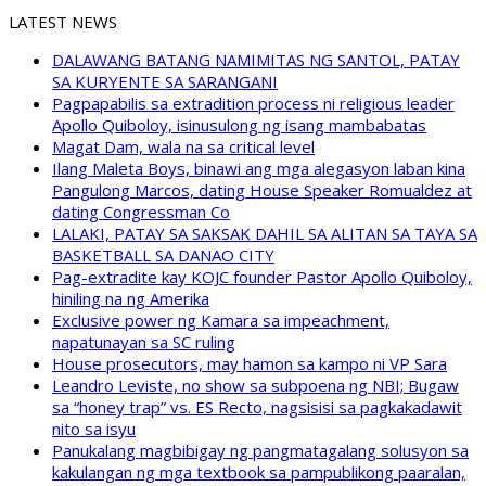
LATEST NEWS
DALAWANG BATANG NAMIMITAS NG SANTOL, PATAY
SA KURYENTE SA SARANGANI
Pagpapabilis sa extradition process ni religious leader
Apollo Quiboloy, isinusulong ng isang mambabatas
Magat Dam, wala na sa critical level
Ilang Maleta Boys, binawi ang mga alegasyon laban kina
Pangulong Marcos, dating House Speaker Romualdez at
dating Congressman Co
LALAKI, PATAY SA SAKSAK DAHIL SA ALITAN SA TAYA SA
BASKETBALL SA DANAO CITY
Pag-extradite kay KOJC founder Pastor Apollo Quiboloy,
hiniling na ng Amerika
Exclusive power ng Kamara sa impeachment,
napatunayan sa SC ruling
House prosecutors, may hamon sa kampo ni VP Sara
Leandro Leviste, no show sa subpoena ng NBI; Bugaw
sa “honey trap” vs. ES Recto, nagsisisi sa pagkakadawit
nito sa isyu
Panukalang magbibigay ng pangmatagalang solusyon sa
kakulangan ng mga textbook sa pampublikong paaralan,