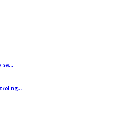
sa...
rol ng...