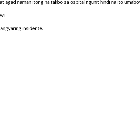
 at agad naman itong naitakbo sa ospital ngunit hindi na ito umabot
wi.
angyaring insidente.