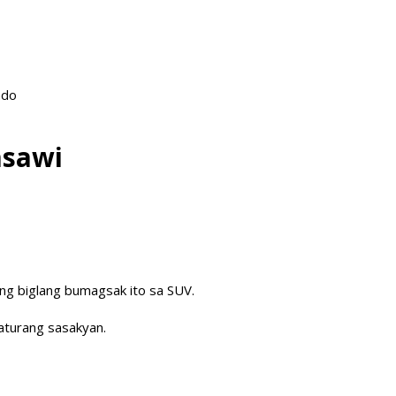
ado
asawi
 ng biglang bumagsak ito sa SUV.
naturang sasakyan.