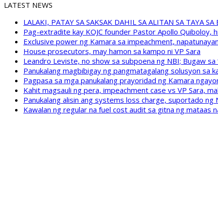
LATEST NEWS
LALAKI, PATAY SA SAKSAK DAHIL SA ALITAN SA TAYA S
Pag-extradite kay KOJC founder Pastor Apollo Quiboloy, hi
Exclusive power ng Kamara sa impeachment, napatunayan 
House prosecutors, may hamon sa kampo ni VP Sara
Leandro Leviste, no show sa subpoena ng NBI; Bugaw sa “h
Panukalang magbibigay ng pangmatagalang solusyon sa ka
Pagpasa sa mga panukalang prayoridad ng Kamara ngayong
Kahit magsauli ng pera, impeachment case vs VP Sara, ma
Panukalang alisin ang systems loss charge, suportado ng
Kawalan ng regular na fuel cost audit sa gitna ng mataas n