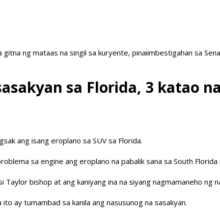
a gitna ng mataas na singil sa kuryente, pinaiimbestigahan sa Sen
asakyan sa Florida, 3 katao n
sak ang isang eroplano sa SUV sa Florida.
roblema sa engine ang eroplano na pabalik sana sa South Florida
a si Taylor bishop at ang kaniyang ina na siyang nagmamaneho ng 
ta ito ay tumambad sa kanila ang nasusunog na sasakyan.