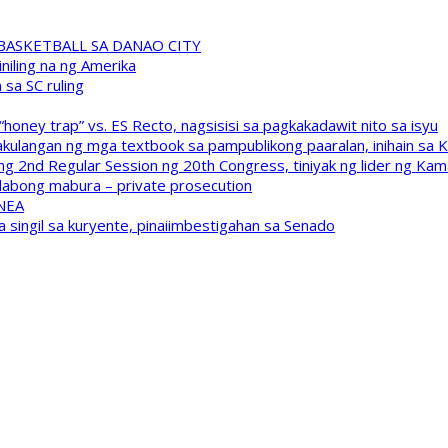
A BASKETBALL SA DANAO CITY
niling na ng Amerika
sa SC ruling
oney trap” vs. ES Recto, nagsisisi sa pagkakadawit nito sa isyu
kulangan ng mga textbook sa pampublikong paaralan, inihain sa 
 2nd Regular Session ng 20th Congress, tiniyak ng lider ng Kam
labong mabura – private prosecution
 NEA
a singil sa kuryente, pinaiimbestigahan sa Senado