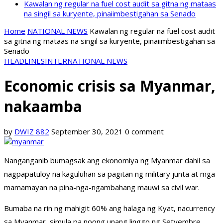
Kawalan ng regular na fuel cost audit sa gitna ng mataas
na singil sa kuryente, pinaiimbestigahan sa Senado
Home
NATIONAL NEWS
Kawalan ng regular na fuel cost audit
sa gitna ng mataas na singil sa kuryente, pinaiimbestigahan sa
Senado
HEADLINES
INTERNATIONAL NEWS
Economic crisis sa Myanmar,
nakaamba
by
DWIZ 882
September 30, 2021
0 comment
Nanganganib bumagsak ang ekonomiya ng Myanmar dahil sa
nagpapatuloy na kaguluhan sa pagitan ng military junta at mga
mamamayan na pina-nga-ngambahang mauwi sa civil war.
Bumaba na rin ng mahigit 60% ang halaga ng Kyat, nacurrency
sa Myanmar, simula pa noong unang linggo ng Setyembre.