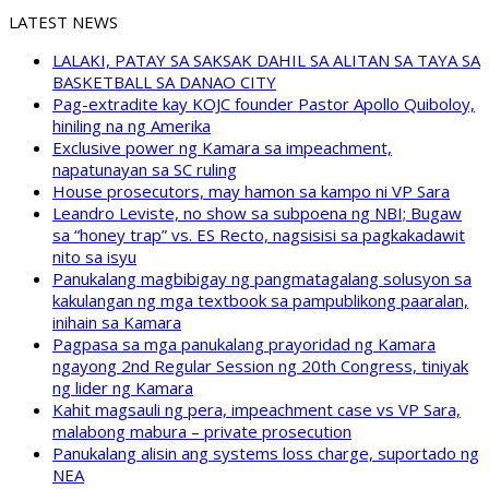
LATEST NEWS
LALAKI, PATAY SA SAKSAK DAHIL SA ALITAN SA TAYA SA
BASKETBALL SA DANAO CITY
Pag-extradite kay KOJC founder Pastor Apollo Quiboloy,
hiniling na ng Amerika
Exclusive power ng Kamara sa impeachment,
napatunayan sa SC ruling
House prosecutors, may hamon sa kampo ni VP Sara
Leandro Leviste, no show sa subpoena ng NBI; Bugaw
sa “honey trap” vs. ES Recto, nagsisisi sa pagkakadawit
nito sa isyu
Panukalang magbibigay ng pangmatagalang solusyon sa
kakulangan ng mga textbook sa pampublikong paaralan,
inihain sa Kamara
Pagpasa sa mga panukalang prayoridad ng Kamara
ngayong 2nd Regular Session ng 20th Congress, tiniyak
ng lider ng Kamara
Kahit magsauli ng pera, impeachment case vs VP Sara,
malabong mabura – private prosecution
Panukalang alisin ang systems loss charge, suportado ng
NEA